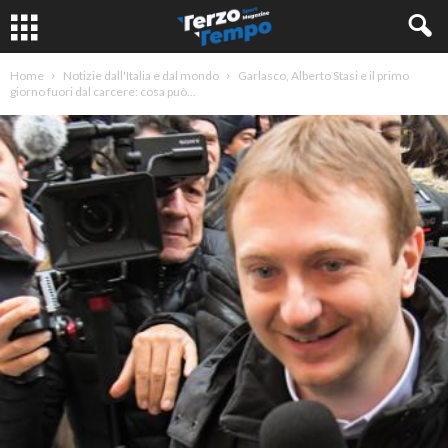
Home
Notizie dall'Italia e dal mondo
Garlasco, Alberto Stasi e il primo
giorno fuori dal carcere: cosa può...