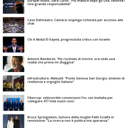
Europei nuoto, Sara Curtis: “Più matura dopo gli Usa, favorita?
Una grande responsabilità”
Caso Delmastro, Camera respinge richiesta per accesso alle
chat
Chi è Abdul El-Sayed, progressista critico con Israele
Antonio Banderas: “Ho rischiato di morire, ora vedo una
realtà che prima mi sfuggiva”
Infrastrutture, Webuild: “Ponte Genova San Giorgio simbolo di
resilienza e orgoglio italiano”
Fibercop: sottoscritte convenzioni Fnc con Invitalia per
collegare 477 mila nuovi civici
Bruce Springsteen, tumore della moglie Patti Scialfa in
remissione: “La ricerca non è politica ma speranza”