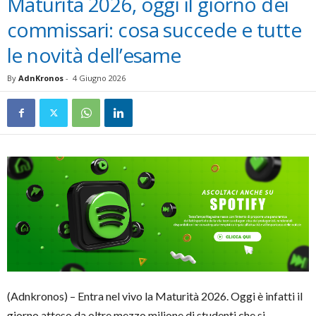
Maturità 2026, oggi il giorno dei
commissari: cosa succede e tutte
le novità dell’esame
By
AdnKronos
-
4 Giugno 2026
(Adnkronos) – Entra nel vivo la Maturità 2026. Oggi è infatti il
giorno atteso da oltre mezzo milione di studenti che si