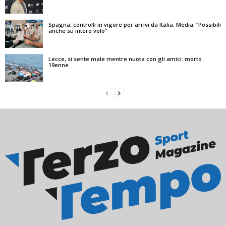
Spagna, controlli in vigore per arrivi da Italia. Media: “Possibili
anche su intero volo”
Lecce, si sente male mentre nuota con gli amici: morto
19enne