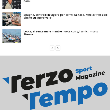
nomi
Spagna, controlli in vigore per arrivi da Italia. Media: “Possibili
anche su intero volo”
Lecce, si sente male mentre nuota con gli amici: morto
19enne