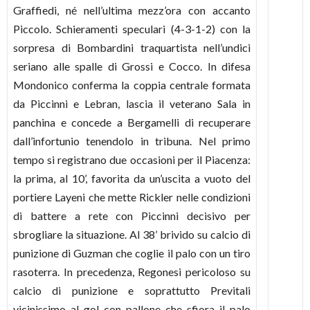
Graffiedi, né nell’ultima mezz’ora con accanto
Piccolo. Schieramenti speculari (4-3-1-2) con la
sorpresa di Bombardini traquartista nell’undici
seriano alle spalle di Grossi e Cocco. In difesa
Mondonico conferma la coppia centrale formata
da Piccinni e Lebran, lascia il veterano Sala in
panchina e concede a Bergamelli di recuperare
dall’infortunio tenendolo in tribuna. Nel primo
tempo si registrano due occasioni per il Piacenza:
la prima, al 10’, favorita da un’uscita a vuoto del
portiere Layeni che mette Rickler nelle condizioni
di battere a rete con Piccinni decisivo per
sbrogliare la situazione. Al 38’ brivido su calcio di
punizione di Guzman che coglie il palo con un tiro
rasoterra. In precedenza, Regonesi pericoloso su
calcio di punizione e soprattutto Previtali
vicinissimo al gol con pallone che sfiora il palo