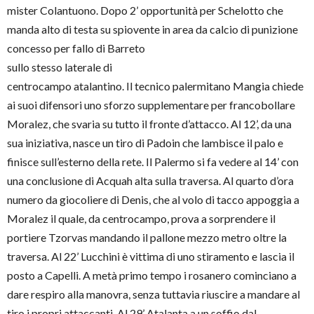
mister Colantuono. Dopo 2’ opportunità per Schelotto che
manda alto di testa su spiovente in area da calcio di punizione
concesso per fallo di Barr
eto
sullo stesso laterale di
centrocampo atalantino. Il tecnico palermitano Mangia chiede
ai suoi difensori uno sforzo supplementare per francobollare
Moralez, che svaria su tutto il fronte d’attacco. Al 12’, da una
sua iniziativa, nasce un tiro di Padoin che lambisce il palo e
finisce sull’esterno della rete. Il Palermo si fa vedere al 14’ con
una conclusione di Acquah alta sulla traversa. Al quarto d’ora
numero da giocoliere di Denis, che al volo di tacco appoggia a
Moralez il quale, da centrocampo, prova a sorprendere il
portiere Tzorvas mandando il pallone mezzo metro oltre la
traversa. Al 22’ Lucchini è vittima di uno stiramento e lascia il
posto a Capelli. A metà primo tempo i rosanero cominciano a
dare respiro alla manovra, senza tuttavia riuscire a mandare al
tiro i propri attaccanti. Al 29’ Atalanta a un soffio dal