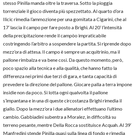
stesso Pinilla manda oltre la traversa. Sotto la pioggia
torrenziale il gioco diventa più spezzettato. Al quarto d’ora
Ilicic rimedia l’ammozione per una gomitata a Cigarini, che al
17’ lascia il campo per fare posto a Brighi. Al 20’ l’intensità
della precipitazione rende il campòo impraticabile
costringendo l’arbitro a sospendere la partita. Si riprende dopo
mezz’ora di attesa. Il campo è sempre un acquitrinio, ma il
pallone rimbalza e va bene così. Da questo momento, però,
poco spazio alla tecnica e alla qualità, che hanno fatto la
differenza nei primi due terzi di gara, e tanta capacità di
prevedere la direzione del pallone. Giocare palla a terra impone
insidie non da poco. Si lotta ogni qualvolta il pallone
s’impantana e in una di queste circostanza Brighi rimedia il
giallo. Dopo la mezz’ora i due allenatori effettuano l’ultimo
cambio. Gabbiadini subentra a Moralez, in difficoltà su
terreno pesante, mentre Della Rocca sostituisce Acquah. Al 39’
Manfredini stende Pinilla quasi sulla linea di fondo e rimedia