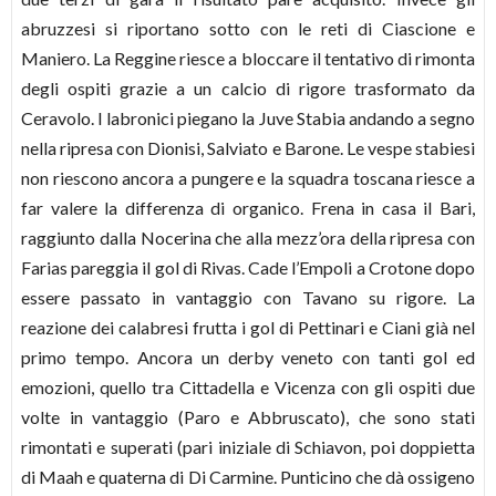
abruzzesi si riportano sotto con le reti di Ciascione e
Maniero. La Reggine riesce a bloccare il tentativo di rimonta
degli ospiti grazie a un calcio di rigore trasformato da
Ceravolo. I labronici piegano la Juve Stabia andando a segno
nella ripresa con Dionisi, Salviato e Barone. Le vespe stabiesi
non riescono ancora a pungere e la squadra toscana riesce a
far valere la differenza di organico. Frena in casa il Bari,
raggiunto dalla Nocerina che alla mezz’ora della ripresa con
Farias pareggia il gol di Rivas. Cade l’Empoli a Crotone dopo
essere passato in vantaggio con Tavano su rigore. La
reazione dei calabresi frutta i gol di Pettinari e Ciani già nel
primo tempo. Ancora un derby veneto con tanti gol ed
emozioni, quello tra Cittadella e Vicenza con gli ospiti due
volte in vantaggio (Paro e Abbruscato), che sono stati
rimontati e superati (pari iniziale di Schiavon, poi doppietta
di Maah e quaterna di Di Carmine. Punticino che dà ossigeno