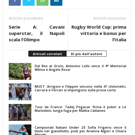
Articolo precedente
Articolo successivo
Serie A: Cavani
Rugby World Cup: prima
superstar, il Napoli
vittoria e bonus per
scala l’Olimpo
l’Italia
Articoli correlati
Di più dall'autore
Dal Res al Grom, Antonino Lollo vince il 4° Memorial
Wilma e Angelo Rossi
MUST: Arrigoni e Filippini vincono nella 47 chilometri,
Carrara e Ferrari si impongono sulla prova corta
Tour de France: Tadej Pogacar firma il poker a Le
Markstein, lunga fuga per Mattia Cattaneo
Campionati Italiani Under 23: Sofia Frigerio vince il
titolo nel giavellotto, podi per Arianna Algeri e Chiara
Minotti