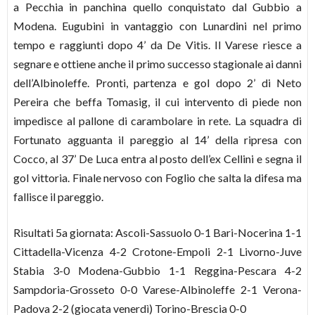
a Pecchia in panchina quello conquistato dal Gubbio a
Modena. Eugubini in vantaggio con Lunardini nel primo
tempo e raggiunti dopo 4’ da De Vitis. Il Varese riesce a
segnare e ottiene anche il primo successo stagionale ai danni
dell’Albinoleffe. Pronti, partenza e gol dopo 2’ di Neto
Pereira che beffa Tomasig, il cui intervento di piede non
impedisce al pallone di carambolare in rete. La squadra di
Fortunato agguanta il pareggio al 14’ della ripresa con
Cocco, al 37’ De Luca entra al posto dell’ex Cellini e segna il
gol vittoria. Finale nervoso con Foglio che salta la difesa ma
fallisce il pareggio.
Risultati 5a giornata: Ascoli-Sassuolo 0-1 Bari-Nocerina 1-1
Cittadella-Vicenza 4-2 Crotone-Empoli 2-1 Livorno-Juve
Stabia 3-0 Modena-Gubbio 1-1 Reggina-Pescara 4-2
Sampdoria-Grosseto 0-0 Varese-Albinoleffe 2-1 Verona-
Padova 2-2 (giocata venerdì) Torino-Brescia 0-0