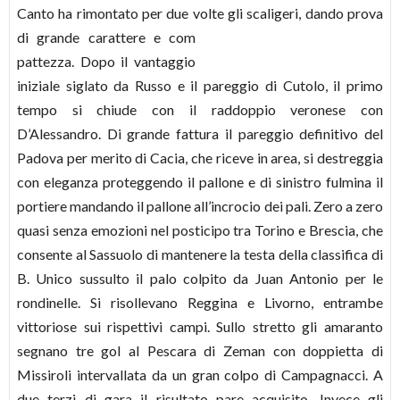
Canto ha rimontato per due volte gli scaligeri, dando prova
di grande carattere e com
pattezza. Dopo il vantaggio
iniziale siglato da Russo e il pareggio di Cutolo, il primo
tempo si chiude con il raddoppio veronese con
D’Alessandro. Di grande fattura il pareggio definitivo del
Padova per merito di Cacia, che riceve in area, si destreggia
con eleganza proteggendo il pallone e di sinistro fulmina il
portiere mandando il pallone all’incrocio dei pali. Zero a zero
quasi senza emozioni nel posticipo tra Torino e Brescia, che
consente al Sassuolo di mantenere la testa della classifica di
B. Unico sussulto il palo colpito da Juan Antonio per le
rondinelle. Si risollevano Reggina e Livorno, entrambe
vittoriose sui rispettivi campi. Sullo stretto gli amaranto
segnano tre gol al Pescara di Zeman con doppietta di
Missiroli intervallata da un gran colpo di Campagnacci. A
due terzi di gara il risultato pare acquisito. Invece gli