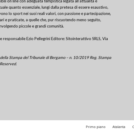
bili on line con adeguata tempistica legata all’attualità e
uale quanto essenziale, lungi dalla pretesa di essere esaustivo,
ivono lo sport nei suoi reali valori, con passione e partecipazione,
lari e praticate, a quelle che, pur riscuotendo meno seguito,
involgendo piccole e grandi comunità.
e responsabile Ezio Pellegrini Editore: Sitointerattivo SRLS, Via
tro della Stampa del Tribunale di Bergamo – n. 10/2019 Reg. Stampa
 Reserved.
Primo piano
Atalanta
C