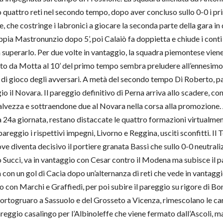
quattro reti nel secondo tempo, dopo aver concluso sullo 0-0 i pri
, che costringe i labronici a giocare la seconda parte della gara in 
oppia Mastronunzio dopo 5’, poi Calaiò fa doppietta e chiude i cont
 superarlo. Per due volte in vantaggio, la squadra piemontese viene 
rmato da Motta al 10’ del primo tempo sembra preludere all’ennesi
e di gioco degli avversari. A metà del secondo tempo Di Roberto, pa
gio il Novara. Il pareggio definitivo di Perna arriva allo scadere, 
salvezza e sottraendone due al Novara nella corsa alla promozione. A
 24a giornata, restano distaccate le quattro formazioni virtualmente
reggio i rispettivi impegni, Livorno e Reggina, usciti sconfitti. Il
e diventa decisivo il portiere granata Bassi che sullo 0-0 neutralizz
Succi, va in vantaggio con Cesar contro il Modena ma subisce il p
on un gol di Cacia dopo un’alternanza di reti che vede in vantaggi
con Marchi e Graffiedi, per poi subire il pareggio su rigore di Bon
 Portogruaro a Sassuolo e del Grosseto a Vicenza, rimescolano le ca
areggio casalingo per l’Albinoleffe che viene fermato dall’Ascoli,