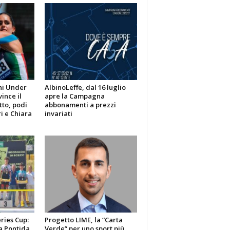
ni Under
AlbinoLeffe, dal 16 luglio
vince il
apre la Campagna
tto, podi
abbonamenti a prezzi
i e Chiara
invariati
ries Cup:
Progetto LIME, la “Carta
a Pontida
Verde” per uno sport più