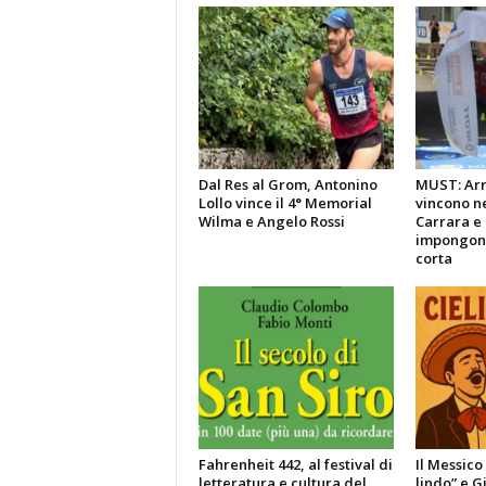
Dal Res al Grom, Antonino
MUST: Arri
Lollo vince il 4° Memorial
vincono ne
Wilma e Angelo Rossi
Carrara e 
impongono
corta
Fahrenheit 442, al festival di
Il Messico
letteratura e cultura del
lindo” e G