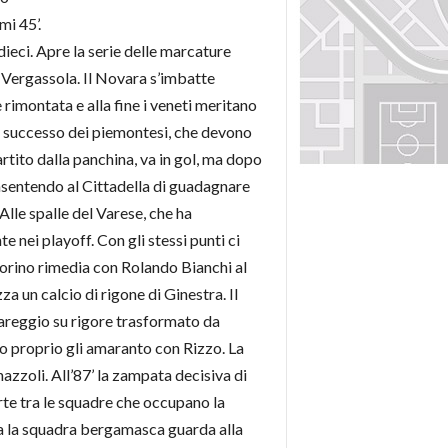
mi 45’.
dieci. Apre la serie delle marcature
i Vergassola. Il Novara s’imbatte
rimontata e alla fine i veneti meritano
mo successo dei piemontesi, che devono
rtito dalla panchina, va in gol, ma dopo
consentendo al Cittadella di guadagnare
lle spalle del Varese, che ha
 nei playoff. Con gli stessi punti ci
 Torino rimedia con Rolando Bianchi al
a un calcio di rigone di Ginestra. Il
areggio su rigore trasformato da
o proprio gli amaranto con Rizzo. La
azzoli. All’87’ la zampata decisiva di
rte tra le squadre che occupano la
 ma la squadra bergamasca guarda alla