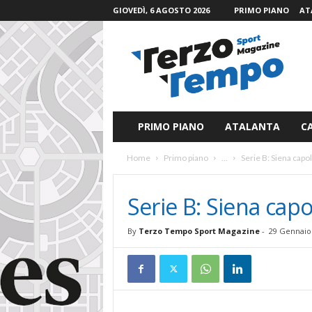
GIOVEDÌ, 6 AGOSTO 2026
PRIMO PIANO
AT
T
e
r
z
o
T
e
PRIMO PIANO
ATALANTA
C
m
p
Home
Primo piano
...
Serie B: Siena capol
o
S
p
Serie B: Siena capol
o
r
By
Terzo Tempo Sport Magazine
-
29 Gennaio
t
M
a
g
a
z