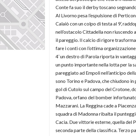
Conte fa suo il derby toscano segnando 
Al Livorno pesa l’espulsione di Perticone
Calaiò con un colpo di testa al 9’, radd
nell’ostacolo Cittadella non riuscendo a
il pareggio. Il calcio di rigore trasfo
fare i conti con l’ottima organizzazion
4’ un destro di Parola riporta in vantag
un punto importante nella lotta per la 
pareggiato ad Empoli nell’anticipo della
sono Torino e Padova, che chiudono in pa
gol di Cutolo sul campo del Crotone, dov
Padova, orfano del bomber infortunato 
Mazzarani. La Reggina cade a Piacenza c
squadra di Madonna ribalta il punteggio 
Cacia. Due vittorie esterne, quella del
seconda parte della classifica. Terzo p