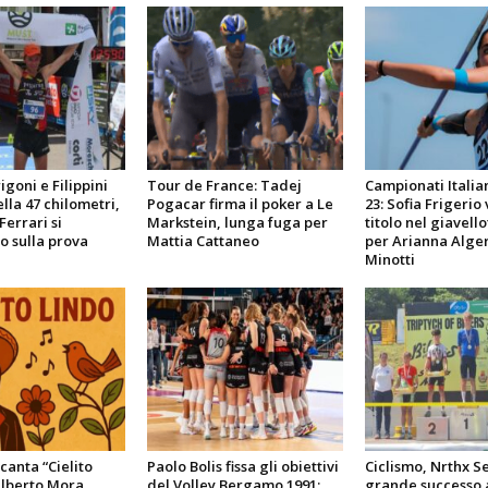
goni e Filippini
Tour de France: Tadej
Campionati Italia
lla 47 chilometri,
Pogacar firma il poker a Le
23: Sofia Frigerio 
Ferrari si
Markstein, lunga fuga per
titolo nel giavello
 sulla prova
Mattia Cattaneo
per Arianna Alger
Minotti
 canta “Cielito
Paolo Bolis fissa gli obiettivi
Ciclismo, Nrthx Se
ilberto Mora
del Volley Bergamo 1991:
grande successo 