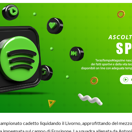
el campionato cadetto liquidando il Livorno, approfittando del mezzo
nta impegnata sul campo di Frosinone. La squadra allenata
da Anton