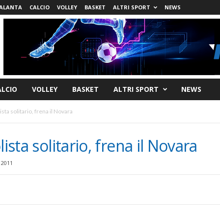
ALANTA
CALCIO
VOLLEY
BASKET
ALTRI SPORT
NEWS
ALCIO
VOLLEY
BASKET
ALTRI SPORT
NEWS
ista solitario, frena il Novara
ista solitario, frena il Novara
 2011