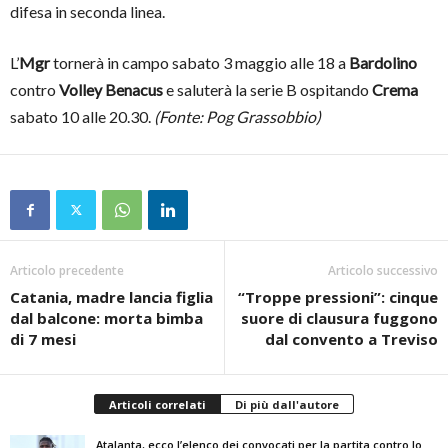
difesa in seconda linea.
L’
Mgr
tornerà in campo sabato 3 maggio alle 18 a
Bardolino
contro
Volley Benacus
e saluterà la serie B ospitando
Crema
sabato 10 alle 20.30.
(Fonte: Pog Grassobbio)
Articolo precedente
Articolo successivo
Catania, madre lancia figlia
“Troppe pressioni”: cinque
dal balcone: morta bimba
suore di clausura fuggono
di 7 mesi
dal convento a Treviso
Articoli correlati
Di più dall'autore
Atalanta, ecco l’elenco dei convocati per la partita contro lo