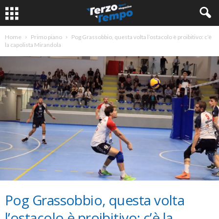
Home
Primo piano
Pog Grassobbio, questa volta l’ostacolo è proibitivo: c’è
la capolista Mirandola
Pog Grassobbio, questa volta
l’ostacolo è proibitivo: c’è la