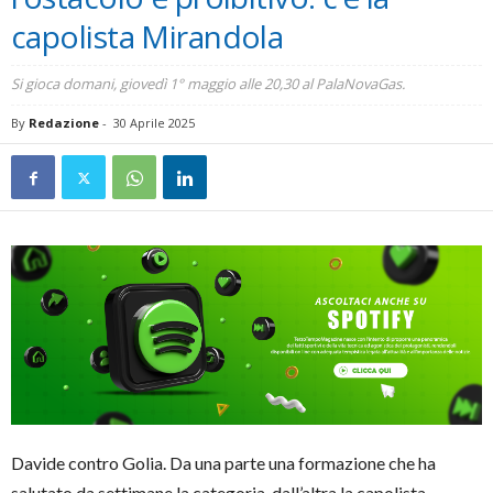
capolista Mirandola
Si gioca domani, giovedì 1° maggio alle 20,30 al PalaNovaGas.
By
Redazione
-
30 Aprile 2025
Davide contro Golia. Da una parte una formazione che ha
salutato da settimane la categoria, dall’altra la capolista