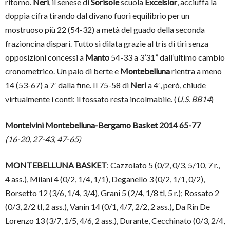
ritorno.
Neri
, il senese di
Sorisole
scuola
Excelsior
, acciuffa la
doppia cifra tirando dal divano fuori equilibrio per un
mostruoso più 22 (54-32) a metà del guado della seconda
frazioncina dispari. Tutto si dilata grazie al tris di tiri senza
opposizioni concessi a
Manto
54-33 a 3’31” dall’ultimo cambio
cronometrico. Un paio di berte e
Montebelluna
rientra a meno
14 (53-67) a 7′ dalla fine. Il 75-58 di
Neri
a 4′, però, chiude
virtualmente i conti: il fossato resta incolmabile. (
U.S. BB14
)
Montelvini Montebelluna-Bergamo Basket 2014 65-77
(16-20, 27-43, 47-65)
MONTEBELLUNA BASKET
: Cazzolato 5 (0/2, 0/3, 5/10, 7 r.,
4 ass.), Milani 4 (0/2, 1/4, 1/1), Deganello 3 (0/2, 1/1, 0/2),
Borsetto 12 (3/6, 1/4, 3/4), Grani 5 (2/4, 1/8 tl, 5 r.); Rossato 2
(0/3, 2/2 tl, 2 ass.), Vanin 14 (0/1, 4/7, 2/2, 2 ass.), Da Rin De
Lorenzo 13 (3/7, 1/5, 4/6, 2 ass.), Durante, Cecchinato (0/3, 2/4,