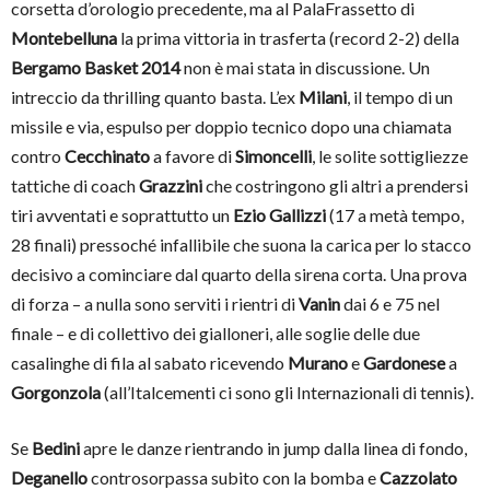
corsetta d’orologio precedente, ma al PalaFrassetto di
Montebelluna
la prima vittoria in trasferta (record 2-2) della
Bergamo Basket 2014
non è mai stata in discussione. Un
intreccio da thrilling quanto basta. L’ex
Milani
, il tempo di un
missile e via, espulso per doppio tecnico dopo una chiamata
contro
Cecchinato
a favore di
Simoncelli
, le solite sottigliezze
tattiche di coach
Grazzini
che costringono gli altri a prendersi
tiri avventati e soprattutto un
Ezio Gallizzi
(17 a metà tempo,
28 finali) pressoché infallibile che suona la carica per lo stacco
decisivo a cominciare dal quarto della sirena corta. Una prova
di forza – a nulla sono serviti i rientri di
Vanin
dai 6 e 75 nel
finale – e di collettivo dei gialloneri, alle soglie delle due
casalinghe di fila al sabato ricevendo
Murano
e
Gardonese
a
Gorgonzola
(all’Italcementi ci sono gli Internazionali di tennis).
Se
Bedini
apre le danze rientrando in jump dalla linea di fondo,
Deganello
controsorpassa subito con la bomba e
Cazzolato