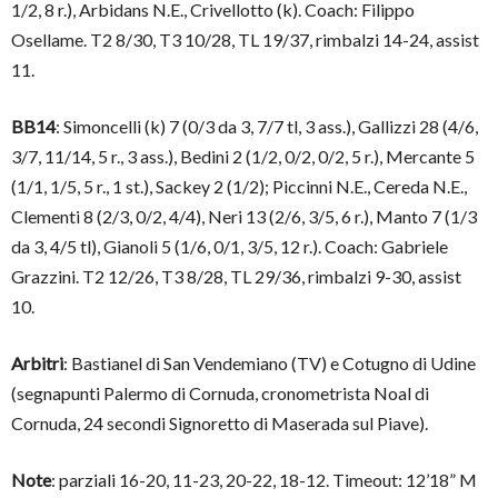
1/2, 8 r.), Arbidans N.E., Crivellotto (k). Coach: Filippo
Osellame. T2 8/30, T3 10/28, TL 19/37, rimbalzi 14-24, assist
11.
BB14
: Simoncelli (k) 7 (0/3 da 3, 7/7 tl, 3 ass.), Gallizzi 28 (4/6,
3/7, 11/14, 5 r., 3 ass.), Bedini 2 (1/2, 0/2, 0/2, 5 r.), Mercante 5
(1/1, 1/5, 5 r., 1 st.), Sackey 2 (1/2); Piccinni N.E., Cereda N.E.,
Clementi 8 (2/3, 0/2, 4/4), Neri 13 (2/6, 3/5, 6 r.), Manto 7 (1/3
da 3, 4/5 tl), Gianoli 5 (1/6, 0/1, 3/5, 12 r.). Coach: Gabriele
Grazzini. T2 12/26, T3 8/28, TL 29/36, rimbalzi 9-30, assist
10.
Arbitri
: Bastianel di San Vendemiano (TV) e Cotugno di Udine
(segnapunti Palermo di Cornuda, cronometrista Noal di
Cornuda, 24 secondi Signoretto di Maserada sul Piave).
Note
: parziali 16-20, 11-23, 20-22, 18-12. Timeout: 12’18” M