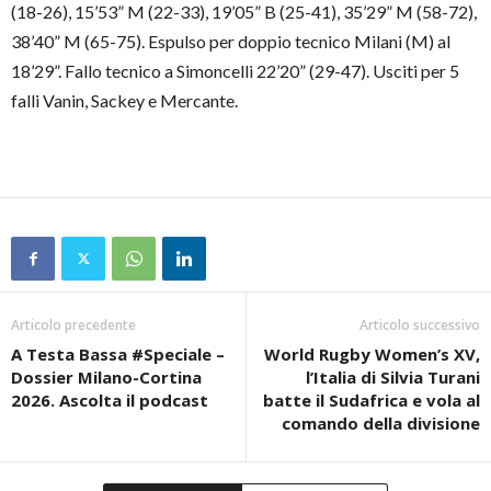
(18-26), 15’53” M (22-33), 19’05” B (25-41), 35’29” M (58-72),
38’40” M (65-75). Espulso per doppio tecnico Milani (M) al
18’29”. Fallo tecnico a Simoncelli 22’20” (29-47). Usciti per 5
falli Vanin, Sackey e Mercante.
Articolo precedente
Articolo successivo
A Testa Bassa #Speciale –
World Rugby Women’s XV,
Dossier Milano-Cortina
l’Italia di Silvia Turani
2026. Ascolta il podcast
batte il Sudafrica e vola al
comando della divisione