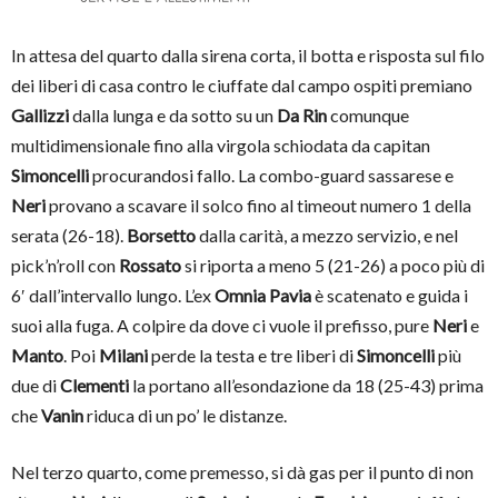
In attesa del quarto dalla sirena corta, il botta e risposta sul filo
dei liberi di casa contro le ciuffate dal campo ospiti premiano
Gallizzi
dalla lunga e da sotto su un
Da Rin
comunque
multidimensionale fino alla virgola schiodata da capitan
Simoncelli
procurandosi fallo. La combo-guard sassarese e
Neri
provano a scavare il solco fino al timeout numero 1 della
serata (26-18).
Borsetto
dalla carità, a mezzo servizio, e nel
pick’n’roll con
Rossato
si riporta a meno 5 (21-26) a poco più di
6′ dall’intervallo lungo. L’ex
Omnia Pavia
è scatenato e guida i
suoi alla fuga. A colpire da dove ci vuole il prefisso, pure
Neri
e
Manto
. Poi
Milani
perde la testa e tre liberi di
Simoncelli
più
due di
Clementi
la portano all’esondazione da 18 (25-43) prima
che
Vanin
riduca di un po’ le distanze.
Nel terzo quarto, come premesso, si dà gas per il punto di non