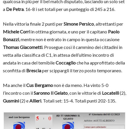
qualcosa in più per il bel match disputato, lasciando un solo set
a
De Petra
. 16-8 i set totali per un punteggio di 245 a 216.
Nella vittoria finale 2 punti per
Simone Persico
, altrettanti per
Michele Corri
in ottima giornata, e uno per il capitano
Paolo
Bonazzi
, mentre non è entrato in campo in questa occasione
Thomas Giacometti
. Prosegue così il cammino dei cittadini in
vetta alla classifica di C1, in attesa dell’ultimo incontro di
andata in casa del temibile
Coccaglio
che ha approfittato della
sconfitta di
Brescia
per scippargli il terzo posto temporaneo.
Ma anche il
Cus Bergamo
non è da meno. Ha vinto 5-0
l’incontro con il
Saronno Il Gelato
, con le vittorie di
Locatelli
(2),
Gusmini
(2) e
Allieri
. Totali set: 15-4. Totali punti 202-135.