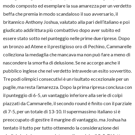
modo composto ed esemplare la sua amarezza per un verdetto
beffa che premia in modo scandaloso il suo avversario, il
britannico Anthony Joshua, valutato alla pari dell’italiano e poi
giudicato addirittura più combattivo dopo aver subito ed
essere stato sotto nel punteggio nelle prime due riprese. Dopo
un bronzo ad Atene e il prestigioso oro di Pechino, Cammarelle
colleziona la medaglia che mancava ma non può fare a meno di
nascondere la smorfia di delusione. Se ne accorge anche il
pubblico inglese che nel verdetto intravede un esito sovvertito.
Tre podi olimpici consecutivi è un risultato eccezionale per un
pugile, ma resta l’amarezza. Dopo la prima ripresa conclusa con
il punteggio di 6-5, un vantaggio inferiore alla serie di colpi
piazzati da Cammarelle, il secondo round è finito con il parziale
di 7-5, per un totale di 13-10. Il supermassimo italiano si è
preoccupato di gestire il margine di vantaggio, ma Joshua ha
tentato il tutto per tutto ottenendo la considerazione dei