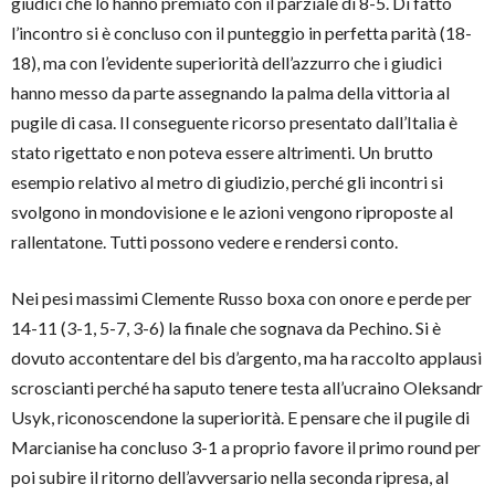
giudici che lo hanno premiato con il parziale di 8-5. Di fatto
l’incontro si è concluso con il punteggio in perfetta parità (18-
18), ma con l’evidente superiorità dell’azzurro che i giudici
hanno messo da parte assegnando la palma della vittoria al
pugile di casa. Il conseguente ricorso presentato dall’Italia è
stato rigettato e non poteva essere altrimenti. Un brutto
esempio relativo al metro di giudizio, perché gli incontri si
svolgono in mondovisione e le azioni vengono riproposte al
rallentatone. Tutti possono vedere e rendersi conto.
Nei pesi massimi Clemente Russo boxa con onore e perde per
14-11 (3-1, 5-7, 3-6) la finale che sognava da Pechino. Si è
dovuto accontentare del bis d’argento, ma ha raccolto applausi
scroscianti perché ha saputo tenere testa all’ucraino Oleksandr
Usyk, riconoscendone la superiorità. E pensare che il pugile di
Marcianise ha concluso 3-1 a proprio favore il primo round per
poi subire il ritorno dell’avversario nella seconda ripresa, al