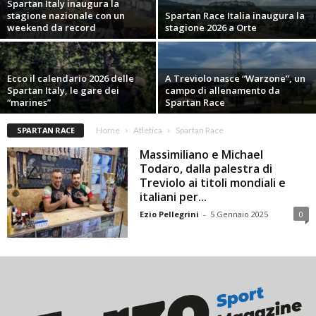
Spartan Italy inaugura la
stagione nazionale con un
Spartan Race Italia inaugura la
weekend da record
stagione 2026 a Orte
Ecco il calendario 2026 delle
A Treviolo nasce “Warzone”, un
Spartan Italy, le gare dei
campo di allenamento da
“marines”
Spartan Race
SPARTAN RACE
Home
Atletica
Spartan Race
Massimiliano e Michael
Todaro, dalla palestra di
Treviolo ai titoli mondiali e
italiani per...
Ezio Pellegrini
-
5 Gennaio 2025
0