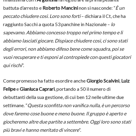
battuta d’arresto e
Roberto Mancini
non si nasconde: “
È un
peccato chiudere così. Loro sono forti
– dichiara il Ct, che ha
raggiunto Sacchi a quota 53 panchine in Nazionale –
lo
sapevamo. Abbiamo concesso troppo nel primo tempo e li
abbiamo lasciati giocare. Dispiace chiudere così, ci sono stati
degli errori, non abbiamo difeso bene come squadra, poi se
vuoi recuperare e ti esponi al contropiede con questi giocatori
qui rischi
”.
Come promesso ha fatto esordire anche
Giorgio Scalvini
,
Luiz
Felipe
e
Gianluca Caprari
, portando a 50 il numero di
debuttanti della sua gestione, di cui ben 12 nelle ultime due
settimane. “
Questa sconfitta non vanifica nulla, è un percorso
dove faremo cose buone e meno buone. Il gruppo è aperto e
giocheremo altre due partite a settembre. Oggi loro sono stati
più bravi e hanno meritato di vincere
“.