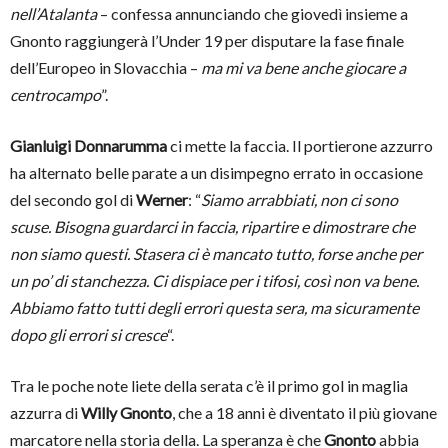
nell’Atalanta
– confessa annunciando che giovedì insieme a
Gnonto raggiungerà l’Under 19 per disputare la fase finale
dell’Europeo in Slovacchia –
ma mi va bene anche giocare a
centrocampo
”.
Gianluigi Donnarumma
ci mette la faccia. Il portierone azzurro
ha alternato belle parate a un disimpegno errato in occasione
del secondo gol di
Werner
: “
Siamo arrabbiati, non ci sono
scuse. Bisogna guardarci in faccia, ripartire e dimostrare che
non siamo questi. Stasera ci è mancato tutto, forse anche per
un po’ di stanchezza. Ci dispiace per i tifosi, così non va bene.
Abbiamo fatto tutti degli errori questa sera, ma sicuramente
dopo gli errori si cresce
“.
Tra le poche note liete della serata c’è il primo gol in maglia
azzurra di
Willy Gnonto
, che a 18 anni è diventato il più giovane
marcatore nella storia della. La speranza è che
Gnonto
abbia