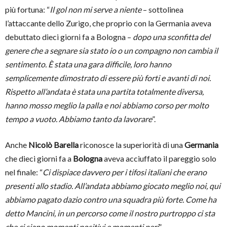
più fortuna: “
Il gol non mi serve a niente
– sottolinea
l’attaccante dello Zurigo, che proprio con la Germania aveva
debuttato dieci giorni fa a Bologna –
dopo una sconfitta del
genere che a segnare sia stato io o un compagno non cambia il
sentimento. È stata una gara difficile, loro hanno
semplicemente dimostrato di essere più forti e avanti di noi.
Rispetto all’andata è stata una partita totalmente diversa,
hanno mosso meglio la palla e noi abbiamo corso per molto
tempo a vuoto. Abbiamo tanto da lavorare
”.
Anche
Nicolò Barella
riconosce la superiorità di una
Germania
che dieci giorni fa a
Bologna
aveva acciuffato il pareggio solo
nel finale: “
Ci dispiace davvero per i tifosi italiani che erano
presenti allo stadio. All’andata abbiamo giocato meglio noi, qui
abbiamo pagato dazio contro una squadra più forte. Come ha
detto Mancini, in un percorso come il nostro purtroppo ci sta
che ci siano momenti positivi e momenti neri
”.