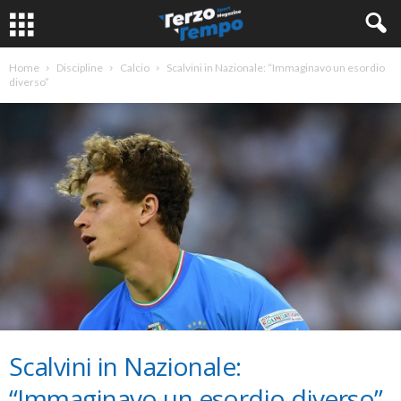
Home
Discipline
Calcio
Scalvini in Nazionale: “Immaginavo un esordio
diverso”
Scalvini in Nazionale:
“Immaginavo un esordio diverso”