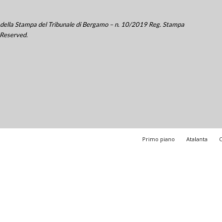
tro della Stampa del Tribunale di Bergamo – n. 10/2019 Reg. Stampa
 Reserved.
Primo piano
Atalanta
C