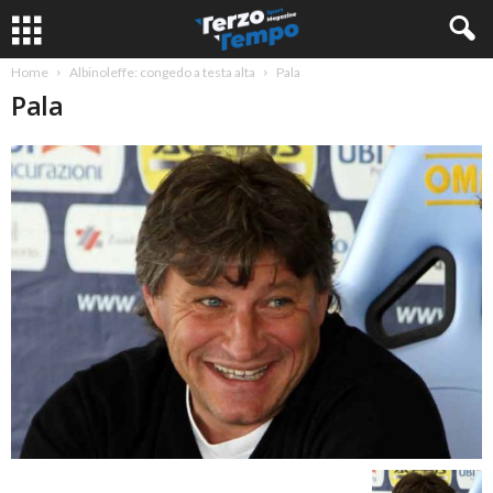
Home
Albinoleffe: congedo a testa alta
Pala
Pala