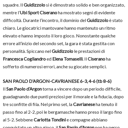
squadre. Il
Guidizzolo
si è dimostrato solido e ben organizzato,
mentre l’
Ubi Sport Ciserano
ha mostrato segni di evidente
difficoltà. Durante l’incontro, il dominio del
Guidizzolo
è stato
chiaro. Le giocatrici mantovane hanno mantenuto un ritmo
elevato e hanno imposto il loro gioco. Nonostante qualche
errore all’inizio del secondo set, la gara è stata gestita con
personalità. Spiccano nel
Guidizzolo
le prestazioni di
Francesca Cogliandro
ed
Elena Tomaselli
. Il
Ciserano
ha
sofferto di numerosi errori, anche su giocate semplici.
SAN PAOLO D’ARGON-CAVRIANESE 6-3, 4-6 (tb 8-6)
Il
San Paolo d’Argon
torna a vincere dopo un periodo difficile,
guadagnando due punti preziosi per il morale e la fiducia, dopo
tre sconfitte di fila. Nel primo set, la
Cavrianese
ha tenuto il
passo fino al 2-2, poi le bergamasche hanno preso il largo fino
al 5-2. Sebbene
Carlotta Tondini
e compagne abbiano
conquistato un altro gioco, il
San Paolo d’Argon
non ha perso