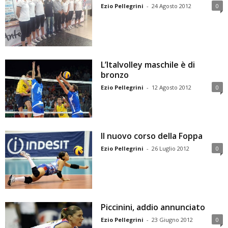
Ezio Pellegrini
-
24 Agosto 2012
0
L’Italvolley maschile è di
bronzo
Ezio Pellegrini
-
12 Agosto 2012
0
Il nuovo corso della Foppa
Ezio Pellegrini
-
26 Luglio 2012
0
Piccinini, addio annunciato
Ezio Pellegrini
-
23 Giugno 2012
0