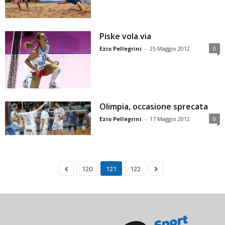
Piske vola via
Ezio Pellegrini
-
25 Maggio 2012
0
Olimpia, occasione sprecata
Ezio Pellegrini
-
17 Maggio 2012
0
120
121
122