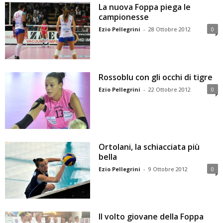
La nuova Foppa piega le
campionesse
Ezio Pellegrini
-
28 Ottobre 2012
0
Rossoblu con gli occhi di tigre
Ezio Pellegrini
-
22 Ottobre 2012
0
Ortolani, la schiacciata più
bella
Ezio Pellegrini
-
9 Ottobre 2012
0
Il volto giovane della Foppa