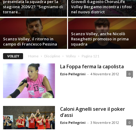
presentata la squadra per la
Giovedì 6 agosto ChorusLife
stagione 2026/27: “Sogniamo di
Volley Bergamo incontra i tifosi
tornare...
nel nuovo district
Scanzo Volley, anche Nicolò
Scanzo Volley, il ritorno in
Reseghetti promosso in prima
campo di Francesco Pessina
squadra
VOLLEY
Home
Discipline
Volley
Pagina 121
La Foppa ferma la capolista
Ezio Pellegrini
-
4 Novembre 2012
0
Caloni Agnelli serve il poker
d’assi
Ezio Pellegrini
-
3 Novembre 2012
0