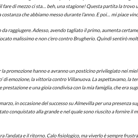
 il fare di mezzo ci sta… beh, una stagione! Questa partita la trovo
e la costanza che abbiamo messo durante l’anno. E poi… mi piace vin
o da raggiugere. Adesso, avendo tagliato il primo, aumenta certam
cato malissimo e non c’ero contro Brugherio. Quindi sentirò molt
er la promozione hanno e avranno un posticino privilegiato nei miei 
 po’ di emozione, la vittoria contro Villanuova. La aspettavamo, la
e prestazione e una gioia condivisa con la mia famiglia, che era sugli 
arzo, in occasione del successo su Almevilla per una presenza sugli 
ato conquistato alla grande e nel quale sono riuscito a fornire il 
ra l’andata e il ritorno. Calo fisiologico, ma viverlo è sempre frustr