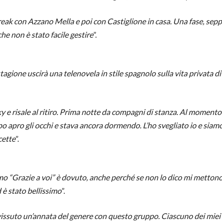
reak con Azzano Mella e poi con Castiglione in casa. Una fase, seppu
he non è stato facile gestire
”.
ione uscirà una telenovela in stile spagnolo sulla vita privata di Ra
ky e risale al ritiro. Prima notte da compagni di stanza. Al momento 
o apro gli occhi e stava ancora dormendo. L’ho svegliato io e siamo c
cette
”.
o “Grazie a voi” è dovuto, anche perché se non lo dico mi mettono l
d è stato bellissimo
”.
vissuto un’annata del genere con questo gruppo. Ciascuno dei miei 