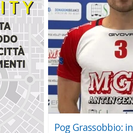
i
n
e
Pog Grassobbio: in