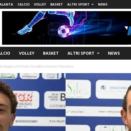
ALANTA
CALCIO
VOLLEY
BASKET
ALTRI SPORT
NEWS
ALCIO
VOLLEY
BASKET
ALTRI SPORT
NEWS
sta doppia a Michele Carobbio e Dennis Musitano