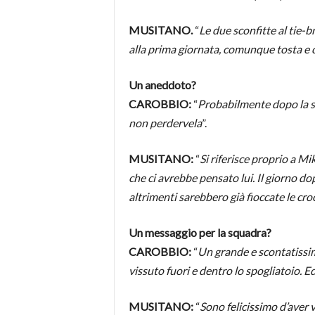
MUSITANO.
“
Le due sconfitte al tie-b
alla prima giornata, comunque tosta e c
Un aneddoto?
⁠CAROBBIO:
“
Probabilmente dopo la stag
non perdervela
”.
MUSITANO:
“
Si riferisce proprio a Mi
che ci avrebbe pensato lui. Il giorno dop
altrimenti sarebbero già fioccate le cro
Un messaggio per la squadra?
CAROBBIO:
“
Un grande e scontatissim
vissuto fuori e dentro lo spogliatoio. E
MUSITANO:
“
Sono felicissimo d’aver 