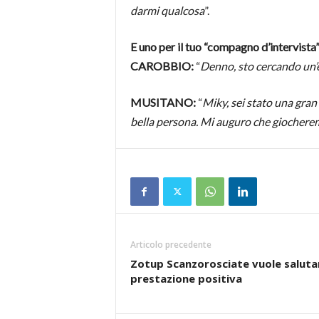
darmi qualcosa
”.
E uno per il tuo “compagno d’intervista
CAROBBIO:
“
Denno, sto cercando un’e
MUSITANO:
“
Miky, sei stato una gran
bella persona. Mi auguro che giochere
Articolo precedente
Zotup Scanzorosciate vuole salutare
prestazione positiva