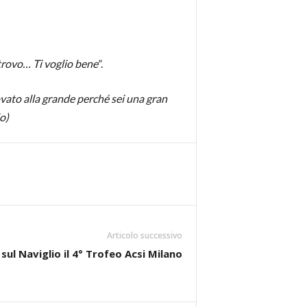
 trovo… Ti voglio bene
”.
ovato alla grande perché sei una gran
o)
Articolo successivo
ul Naviglio il 4° Trofeo Acsi Milano