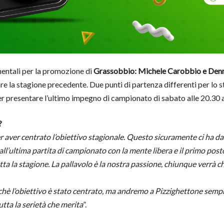
entali per la promozione di
Grassobbio: Michele Carobbio e Den
lare la stagione precedente. Due punti di partenza differenti per lo
per presentare l’ultimo impegno di campionato di sabato alle 20.30 
?
 aver centrato l’obiettivo stagionale. Questo sicuramente ci ha dat
ultima partita di campionato con la mente libera e il primo posto i
a la stagione. La pallavolo è la nostra passione, chiunque verrà c
chè l’obiettivo è stato centrato, ma andremo a Pizzighettone sempre
tta la serietà che merita
”.