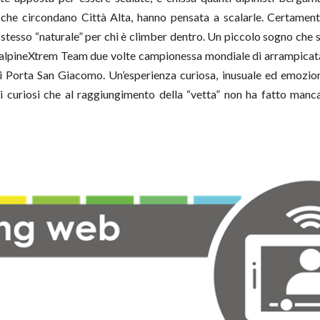
he circondano Città Alta, hanno pensata a scalarle. Certament
tesso “naturale” per chi è climber dentro. Un piccolo sogno che si
 alpineXtrem Team due volte campionessa mondiale di arrampicata
di Porta San Giacomo. Un’esperienza curiosa, inusuale ed emozio
 curiosi che al raggiungimento della “vetta” non ha fatto manca