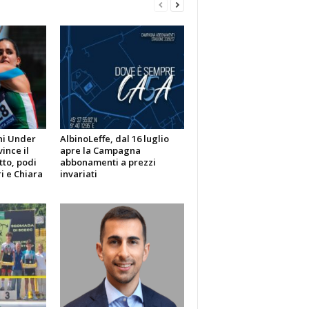
ni Under
AlbinoLeffe, dal 16 luglio
vince il
apre la Campagna
tto, podi
abbonamenti a prezzi
i e Chiara
invariati