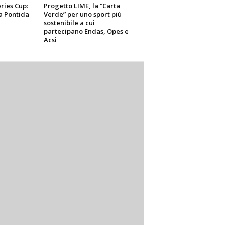
ries Cup:
Progetto LIME, la “Carta
a Pontida
Verde” per uno sport più
sostenibile a cui
partecipano Endas, Opes e
Acsi