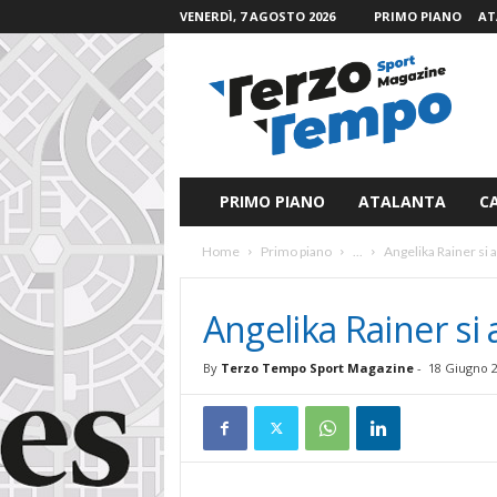
VENERDÌ, 7 AGOSTO 2026
PRIMO PIANO
AT
T
e
r
z
o
T
e
PRIMO PIANO
ATALANTA
C
m
p
Home
Primo piano
...
Angelika Rainer si
o
S
p
Angelika Rainer si
o
r
By
Terzo Tempo Sport Magazine
-
18 Giugno 
t
M
a
g
a
z