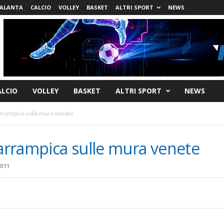
ALANTA
CALCIO
VOLLEY
BASKET
ALTRI SPORT
NEWS
ALCIO
VOLLEY
BASKET
ALTRI SPORT
NEWS
 arrampica sulle mura venete
 arrampica sulle mura venete
2011