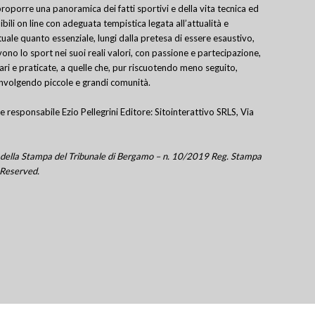
porre una panoramica dei fatti sportivi e della vita tecnica ed
bili on line con adeguata tempistica legata all’attualità e
uale quanto essenziale, lungi dalla pretesa di essere esaustivo,
ivono lo sport nei suoi reali valori, con passione e partecipazione,
lari e praticate, a quelle che, pur riscuotendo meno seguito,
involgendo piccole e grandi comunità.
e responsabile Ezio Pellegrini Editore: Sitointerattivo SRLS, Via
tro della Stampa del Tribunale di Bergamo – n. 10/2019 Reg. Stampa
 Reserved.