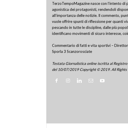
TerzoTempoMagazine nasce con l’intento di pro
agonistica dei protagonisti, rendendoli disponi
all’importanza delle notizie. Il commento, punt
vuole offrire spunti di riflessione per quanti v
pescando in tutte le discipline, dalle più popo
identificano movimenti di sicuro interesse, co
Commentario di fatti e vita sportivi – Direttor
Sporla 3 Scanzorosciate
Testata Giornalistica online iscritta al Regis
del 10/07/2019 Copyright © 2019. All Rights