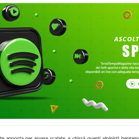
e apposta per essere scalate, e chissà quanti alpinisti berga