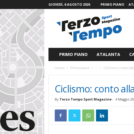
GIOVEDÌ, 6 AGOSTO 2026
PRIMO PIANO
AT
T
e
r
z
o
T
e
PRIMO PIANO
ATALANTA
C
m
p
Home
Primo piano
...
Ciclismo: conto all
o
S
p
Ciclismo: conto al
o
r
By
Terzo Tempo Sport Magazine
-
4 Maggio 2
t
M
a
g
a
z