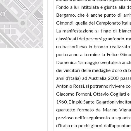
Fondo a lui intitolata e giunta alla
Bergamo, che è anche punto di arriv
Gimondi, quella del Campionato italia
La manifestazione si tinge di bianco
classificati dei percorsi granfondo, me
un bassorilievo in bronzo realizzato
porteranno a termine la Felice Gimon
Domenica 15 maggio sventolerà anche l
dei vincitori delle medaglie d’oro di
anni d’Italia) ad Australia 2000, pass
Antonio Rossi, si potranno rivivere con
Giacomo Fornoni, Ottavio Cogliati e 
1960. E in più Sante Gaiardoni vincito
quartetto formato da Marino Vigna, 
prezioso nell’inseguimento a squadre
d’Italia e a pochi giorni dall’appun