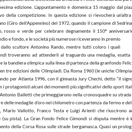
 16esima edizione. L’appuntamento è domenica 15 maggio dal piaz
o della competizione. In questa edizione si rievocherà un’altra
no (Giro dell’Appennino) del 1972, quando il campione di Sedrina 
, rosso e verde per celebrare degnamente il 150° anniversario d
dio e fondo, e le soc
ietà più numerose riceveranno in premio
 dallo scultore Antonino Rando, mentre tutti coloro i quali
di troveranno ad attenderli al traguardo una medaglia, esatta r
a bandiera olimpica sulla linea di partenza della granfondo Felice
 ben tre edizioni delle Olimpiadi. Da Roma 1960 (le uniche Olimpia
ando per Atlanta 1996, con il ginnasta Jury Chechi, detto “il signor
 i protagonisti alcuni dei momenti più significativi dello sport ita
Antonio Bailetti che primeggiarono nella cronosquadre su strada 
re delle medaglie d’oro nel chilometro con partenza da fermo e della
Mario Vallotto, Franco Testa e Luigi Arienti che riuscirono a
 (su pista). La Gran Fondo Felice Gimondi si disputa mentre è i
tamento della Corsa Rosa sulle strade bergamasca. Quasi un prol