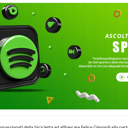
appassionati della bicicletta ad affiancare Felice Gimondi alla pa