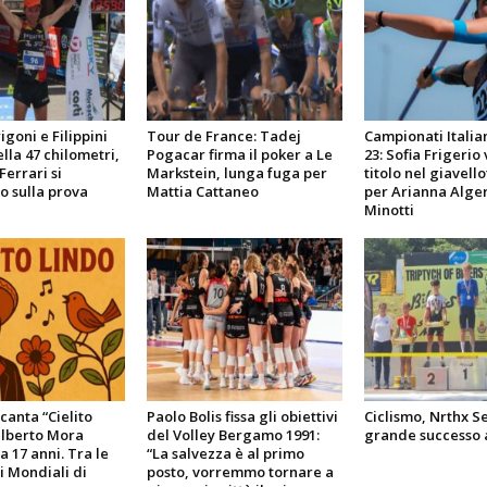
goni e Filippini
Tour de France: Tadej
Campionati Italia
lla 47 chilometri,
Pogacar firma il poker a Le
23: Sofia Frigerio 
Ferrari si
Markstein, lunga fuga per
titolo nel giavello
 sulla prova
Mattia Cattaneo
per Arianna Alger
Minotti
 canta “Cielito
Paolo Bolis fissa gli obiettivi
Ciclismo, Nrthx Se
ilberto Mora
del Volley Bergamo 1991:
grande successo 
a 17 anni. Tra le
“La salvezza è al primo
i Mondiali di
posto, vorremmo tornare a