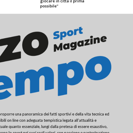
giocare in città il prima
possibile”
porre una panoramica dei fatti sportivi e della vita tecnica ed
bili on line con adeguata tempistica legata all’attualità e
uale quanto essenziale, lungi dalla pretesa di essere esaustivo,
ivono lo sport nei suoi reali valori, con passione e partecipazione,