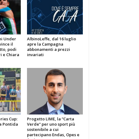
ni Under
AlbinoLeffe, dal 16 luglio
vince il
apre la Campagna
tto, podi
abbonamenti a prezzi
i e Chiara
invariati
ries Cup:
Progetto LIME, la “Carta
a Pontida
Verde” per uno sport più
sostenibile a cui
partecipano Endas, Opes e