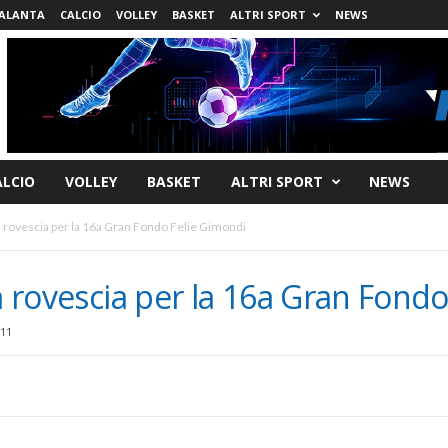
ALANTA
CALCIO
VOLLEY
BASKET
ALTRI SPORT
NEWS
ALCIO
VOLLEY
BASKET
ALTRI SPORT
NEWS
a rovescia per la 16a Gran Fondo Felie Gimondi
la rovescia per la 16a Gran Fond
011