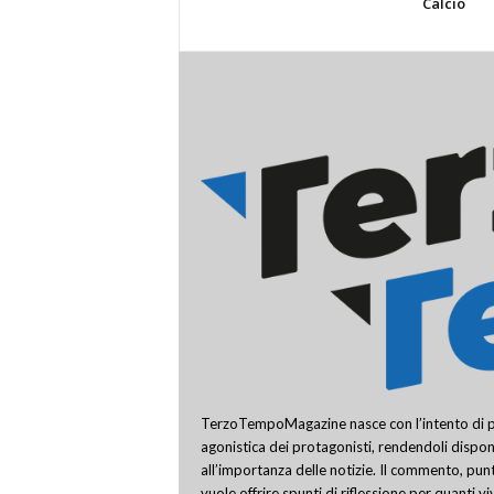
Calcio
TerzoTempoMagazine nasce con l’intento di pro
agonistica dei protagonisti, rendendoli disponi
all’importanza delle notizie. Il commento, punt
vuole offrire spunti di riflessione per quanti v