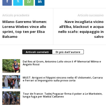
Articolo precedente
Articolo successivo
Milano-Sanremo Women:
Nave incagliata vicino
Lorena Wiebes vince allo
all’Elba, blackout e acqua
sprint, top ten per Elisa
nello scafo: equipaggio in
Balsamo
salvo
Articoli correlati
Di più dall'autore
Dal Res al Grom, Antonino Lollo vince il 4° Memorial Wilma e
Angelo Rossi
MUST: Arrigoni e Filippini vincono nella 47 chilometri, Carrara
e Ferrari si impongono sulla prova corta
Tour de France: Tadej Pogacar firma il poker a Le Markstein,
lunga fuga per Mattia Cattaneo