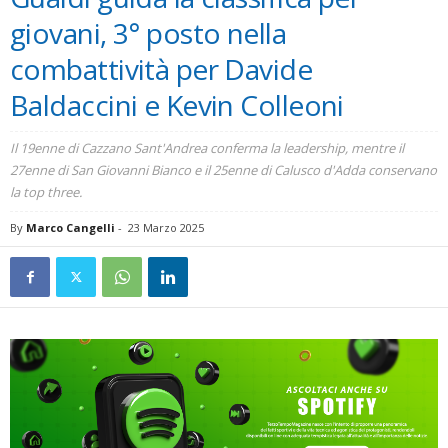
giovani, 3° posto nella
combattività per Davide
Baldaccini e Kevin Colleoni
Il 19enne di Cazzano Sant'Andrea conferma la leadership, mentre il
27enne di San Giovanni Bianco e il 25enne di Calusco d'Adda conservano
la top three.
By
Marco Cangelli
-
23 Marzo 2025