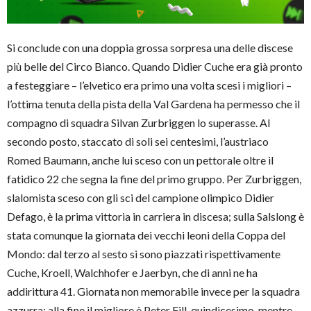
Si conclude con una doppia grossa sorpresa una delle discese
più belle del Circo Bianco. Quando Didier Cuche era già pronto
a festeggiare – l’elvetico era primo una volta scesi i migliori –
l’ottima tenuta della pista della Val Gardena ha permesso che il
compagno di squadra Silvan Zurbriggen lo superasse. Al
secondo posto, staccato di soli sei centesimi, l’austriaco
Romed Baumann, anche lui sceso con un pettorale oltre il
fatidico 22 che segna la fine del primo gruppo. Per Zurbriggen,
slalomista sceso con gli sci del campione olimpico Didier
Defago, è la prima vittoria in carriera in discesa; sulla Salslong è
stata comunque la giornata dei vecchi leoni della Coppa del
Mondo: dal terzo al sesto si sono piazzati rispettivamente
Cuche, Kroell, Walchhofer e Jaerbyn, che di anni ne ha
addirittura 41. Giornata non memorabile invece per la squadra
azzurra: alla fine il migliore è Peter Fill, quindicesimo, mentre