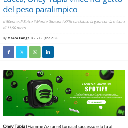
del peso paralimpico
Il 50enne di Sotto il Monte Giovanni XXIII ha chiuso la gara con la misura
di 11,90 metri
By
Marco Cangelli
-
7 Giugno 2026
Oney Tapia
(Fiamme Azzurre) torna al successo e lo fa al