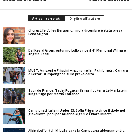
Articoli correlati
Di più dall'autore
ChorusLife Volley Bergamo, fino a dicembre è stata presa
Lena Stigrot
Dal Res al Grom, Antonino Lollo vince il 4° Memorial Wilma e
Angelo Rossi
MUST: Arrigoni e Filippini vincono nella 47 chilometri, Carrara
e Ferrari si impongono sulla prova corta
Tour de France: Tadej Pogacar firma il poker a Le Markstein,
lunga fuga per Mattia Cattaneo
Campionati Italiani Under 23: Sofia Frigerio vince il titolo nel
giavellotto, podi per Arianna Algeri e Chiara Minotti
AlbinoLeffe, dal 16 luglio apre la Campagna abbonamenti a