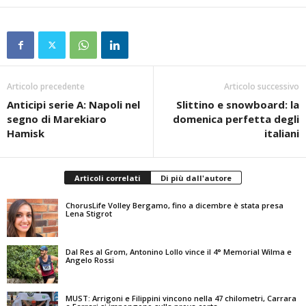
Articolo precedente
Articolo successivo
Anticipi serie A: Napoli nel
Slittino e snowboard: la
segno di Marekiaro
domenica perfetta degli
Hamisk
italiani
Articoli correlati
Di più dall'autore
ChorusLife Volley Bergamo, fino a dicembre è stata presa
Lena Stigrot
Dal Res al Grom, Antonino Lollo vince il 4° Memorial Wilma e
Angelo Rossi
MUST: Arrigoni e Filippini vincono nella 47 chilometri, Carrara