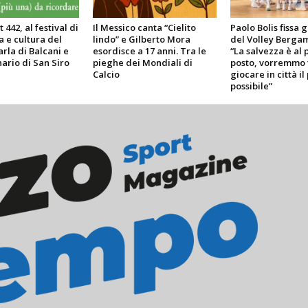
 442, al festival di
Il Messico canta “Cielito
Paolo Bolis fissa g
a e cultura del
lindo” e Gilberto Mora
del Volley Bergam
arla di Balcani e
esordisce a 17 anni. Tra le
“La salvezza è al 
ario di San Siro
pieghe dei Mondiali di
posto, vorremmo 
Calcio
giocare in città il
possibile”