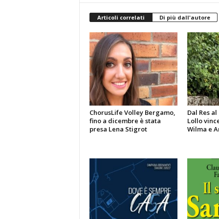
Articoli correlati
Di più dall'autore
ChorusLife Volley Bergamo,
Dal Res a
fino a dicembre è stata
Lollo vinc
presa Lena Stigrot
Wilma e A