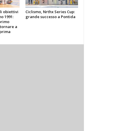
li obiettivi
Ciclismo, Nrthx Series Cup:
o 1991:
grande successo a Pontida
primo
tornare a
 prima