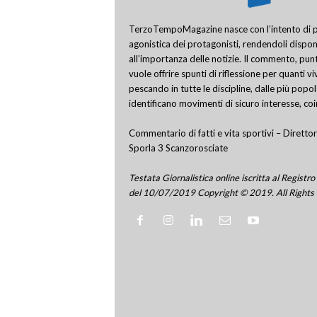
TerzoTempoMagazine nasce con l’intento di pro
agonistica dei protagonisti, rendendoli disponi
all’importanza delle notizie. Il commento, punt
vuole offrire spunti di riflessione per quanti v
pescando in tutte le discipline, dalle più popo
identificano movimenti di sicuro interesse, co
Commentario di fatti e vita sportivi – Direttor
Sporla 3 Scanzorosciate
Testata Giornalistica online iscritta al Regis
del 10/07/2019 Copyright © 2019. All Rights