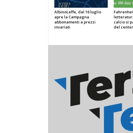
AlbinoLeffe, dal 16 luglio
Fahrenheit
apre la Campagna
letteratur
abbonamenti a prezzi
calcio si p
invariati
del centen