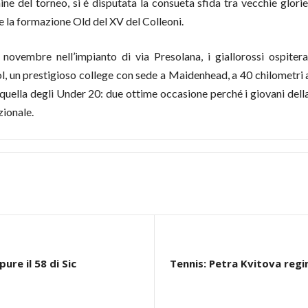
ne del torneo, si è disputata la consueta sfida tra vecchie glori
 la formazione Old del XV del Colleoni.
ovembre nell’impianto di via Presolana, i giallorossi ospiter
l, un prestigioso college con sede a Maidenhead, a 40 chilometri a
45 quella degli Under 20: due ottime occasione perché i giovani d
ionale.
pure il 58 di Sic
Tennis: Petra Kvitova regi