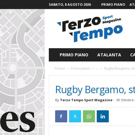
SABATO, 8 AGOSTO 2026
PRIMO PIANO
AT
T
e
r
z
o
T
e
PRIMO PIANO
ATALANTA
C
m
p
Home
Primo piano
...
Rugby Bergamo, sto
o
S
p
Rugby Bergamo, st
o
r
By
Terzo Tempo Sport Magazine
-
30 Ottobre 
t
M
a
g
a
z