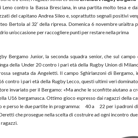
 Leno contro la Bassa Bresciana, in una partita molto tesa e dai t
zati del capitano Andrea Sileo e, soprattutto segnali positivi ve
o Bertola al 32’ della ripresa. Domenica 6 novembre un’altra pa
drio un’occasione
per raccogliere punti per restare nella prima
gby Bergamo Junior, la seconda squadra senior, che sul campo
linga della Under 20 contro i pari età della Rugby Union di Milano
rossa segnata da Angeletti. Il campo Sghirlanzoni di Bergamo, i
6 contro i pari età della Rugby Lecco, questi ultimi veri dominato
tatore invariato per il Bergamo: «Ma anche le sconfitte aiutano a 
ella U16 bergamasca. Ottimo gioco espresso dai ragazzi della c
o e perso le due partite in programma:
40 a 22 per i padroni di
Deretti che prosegue nella scelta di costruire ad ogni incontro due
 ragazzi.