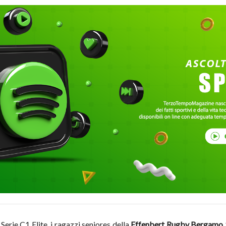
Serie C1 Elite, i ragazzi seniores della
Effenbert
Rugby Bergamo