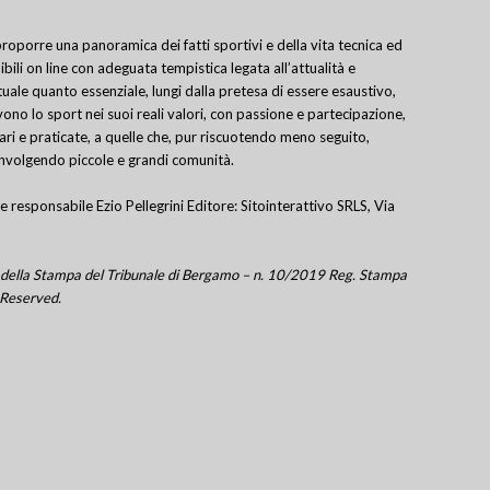
porre una panoramica dei fatti sportivi e della vita tecnica ed
bili on line con adeguata tempistica legata all’attualità e
uale quanto essenziale, lungi dalla pretesa di essere esaustivo,
ivono lo sport nei suoi reali valori, con passione e partecipazione,
lari e praticate, a quelle che, pur riscuotendo meno seguito,
involgendo piccole e grandi comunità.
e responsabile Ezio Pellegrini Editore: Sitointerattivo SRLS, Via
tro della Stampa del Tribunale di Bergamo – n. 10/2019 Reg. Stampa
 Reserved.