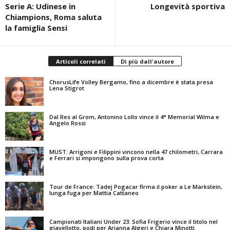
Serie A: Udinese in
Longevità sportiva
Chiampions, Roma saluta
la famiglia Sensi
Articoli correlati
Di più dall'autore
ChorusLife Volley Bergamo, fino a dicembre è stata presa
Lena Stigrot
Dal Res al Grom, Antonino Lollo vince il 4° Memorial Wilma e
Angelo Rossi
MUST: Arrigoni e Filippini vincono nella 47 chilometri, Carrara
e Ferrari si impongono sulla prova corta
Tour de France: Tadej Pogacar firma il poker a Le Markstein,
lunga fuga per Mattia Cattaneo
Campionati Italiani Under 23: Sofia Frigerio vince il titolo nel
giavellotto, podi per Arianna Algeri e Chiara Minotti