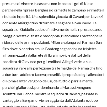
presume di vincere in casa ma non le basta il gol di Klose
perché nella ripresa Berghessio ci mette lo zampino e rimette il
risultato in parità. Una splendida giocata di Cavani per Lavezzi
consente all’argentino di tornare a segnare al San Paolo. La
squadra di Guidolin cede definitivamente nella ripresa quando
Maggio svetta di testa e raddoppia, rilanciando i partenopei a
ridosso delle prime posizioni. Milan a valanga sul Parma a San
Siro dove Nocerino emula Boateng segnando una tripletta
inframmezzata dalla rete di Ibrahimovic e dal gol della
bandiera di Giovinco per gli emiliani. Allegri vede la sua
squadra girare alla perfezione tra le maglie del Parma che fino
a due turni addietro faceva proseliti. I propositi degli allenatori
di Roma e Inter vengono delusi, del tutto o parzialmente,
perché i giallorossi, pur dominando a Marassi, vengono
sconfitti dal Genoa, mentre la squadra di Ranieri, passata in
vantaggio a Bergamo, viene raggiunta dall’Atalanta e, dopo
aver fallito con Milito il gol della vittoria, evita la sconfitta