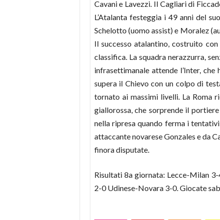
Cavani e Lavezzi. Il Cagliari di Ficc
L’Atalanta festeggia i 49 anni del s
Schelotto (uomo assist) e Moralez (aut
Il successo atalantino, costruito con
classifica. La squadra nerazzurra, se
infrasettimanale attende l’Inter, ch
supera il Chievo con un colpo di tes
tornato ai massimi livelli. La Roma r
giallorossa, che sorprende il portiere
nella ripresa quando ferma i tentativi
attaccante novarese Gonzales e da Calai
finora disputate.
Risultati 8a giornata: Lecce-Milan 
2-0 Udinese-Novara 3-0. Giocate sab