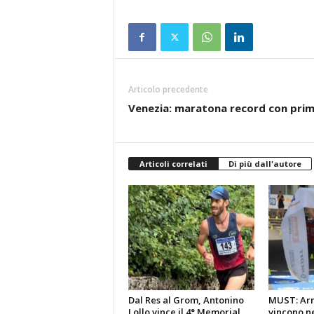
Articolo precedente
Venezia: maratona record con pri
Articoli correlati
Di più dall'autore
Dal Res al Grom, Antonino
MUST: Arri
Lollo vince il 4° Memorial
vincono ne