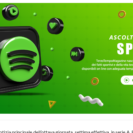
zia principale dell’ottava giornata, settima effettiva, in serie A. 