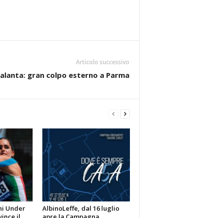
Articolo successivo
alanta: gran colpo esterno a Parma
ni Under
AlbinoLeffe, dal 16 luglio
vince il
apre la Campagna