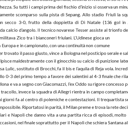
ghezza. Su tutti i campi prima del fischio d’inizio si osserva un min
mente scomparso sulla pista di Sepang. Allo stadio Friuli la sq
n secco 3-0, frutto della doppietta di Di Natale (136 gol in A
a calcio d’angolo. Il tecnico novarese Tesser assiste al trionfo d
ilitava Zico tra i bianconeri friulani. L’Udinese gioca un
 in Europa e in campionato, con una continuità non comune
er trovato il passo giusto, vince a Bologna nel posticipo serale e sa
pisce maldestramente con il ginocchio su calcio di punizione later
a Lulic, sostituto di Brocchi, fa il bis e l’aquila di Reja vola. Incred
o 0-3 del primo tempo a favore dei salentini al 4-3 finale che rilanc
llona e va a segno con Giacomazzi, l’ex Oddo su rigore concesso pe
l tracollo, invece la squadra di Allegri rientra in campo completa
 giorni fa al centro di polemiche e contestazioni. Il trequartista s
ssibile. Riportatosi in parità, il Milan preme e trova la rete decis
liari e Napoli che danno vita a una partita ricca di episodi, molt
ccasioni, nel finale soprattutto per il Napoli che schiera Santana a