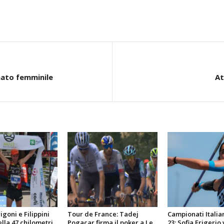
mato femminile
At
goni e Filippini
Tour de France: Tadej
Campionati Italia
lla 47 chilometri,
Pogacar firma il poker a Le
23: Sofia Frigerio 