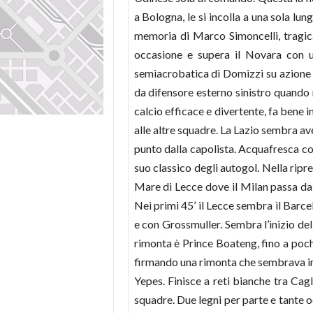
a Bologna, le si incolla a una sola lun
memoria di Marco Simoncelli, tragica
occasione e supera il Novara con u
semiacrobatica di Domizzi su azione d
da difensore esterno sinistro q
uando m
calcio efficace e divertente, fa bene
alle altre squadre. La Lazio sembra av
punto dalla capolista. Acquafresca col
suo classico degli autogol. Nella ripres
Mare di Lecce dove il Milan passa dall
Nei primi 45’ il Lecce sembra il Barce
e con Grossmuller. Sembra l’inizio de
rimonta è Prince Boateng, fino a pochi
firmando una rimonta che sembrava impo
Yepes. Finisce a reti bianche tra Cag
squadre. Due legni per parte e tante o