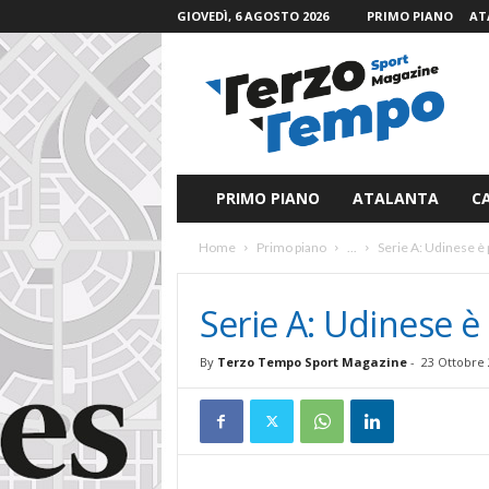
GIOVEDÌ, 6 AGOSTO 2026
PRIMO PIANO
AT
T
e
r
z
o
T
e
PRIMO PIANO
ATALANTA
C
m
p
Home
Primo piano
...
Serie A: Udinese è 
o
S
p
Serie A: Udinese è
o
r
By
Terzo Tempo Sport Magazine
-
23 Ottobre 
t
M
a
g
a
z