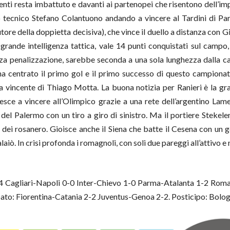
adenti resta imbattuto e davanti ai partenopei che risentono dell’
uo tecnico Stefano Colantuono andando a vincere al Tardini di P
ore della doppietta decisiva), che vince il duello a distanza con Gio
 grande intelligenza tattica, vale 14 punti conquistati sul campo,
nza penalizzazione, sarebbe seconda a una sola lunghezza dalla ca
e ha centrato il primo gol e il primo successo di questo campion
ta vincente di Thiago Motta. La buona notizia per Ranieri è la g
iesce a vincere all’Olimpico grazie a una rete dell’argentino Lame
 del Palermo con un tiro a giro di sinistro. Ma il portiere Stekel
 dei rosanero. Gioisce anche il Siena che batte il Cesena con un g
ò. In crisi profonda i romagnoli, con soli due pareggi all’attivo e 
3-4 Cagliari-Napoli 0-0 Inter-Chievo 1-0 Parma-Atalanta 1-2 Ro
ato: Fiorentina-Catania 2-2 Juventus-Genoa 2-2. Posticipo: Bolo