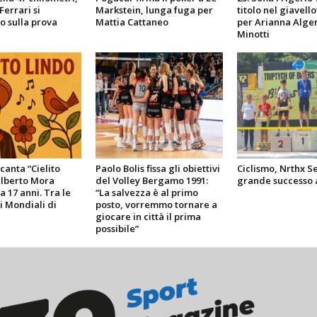
Ferrari si
Markstein, lunga fuga per
titolo nel giavello
 sulla prova
Mattia Cattaneo
per Arianna Alger
Minotti
 canta “Cielito
Paolo Bolis fissa gli obiettivi
Ciclismo, Nrthx Se
ilberto Mora
del Volley Bergamo 1991:
grande successo 
a 17 anni. Tra le
“La salvezza è al primo
i Mondiali di
posto, vorremmo tornare a
giocare in città il prima
possibile”