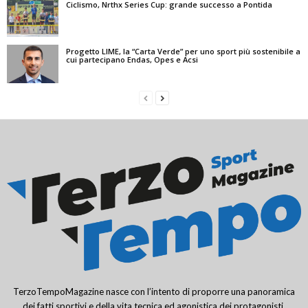
Ciclismo, Nrthx Series Cup: grande successo a Pontida
Progetto LIME, la “Carta Verde” per uno sport più sostenibile a
cui partecipano Endas, Opes e Acsi
TerzoTempoMagazine nasce con l’intento di proporre una panoramica
dei fatti sportivi e della vita tecnica ed agonistica dei protagonisti,