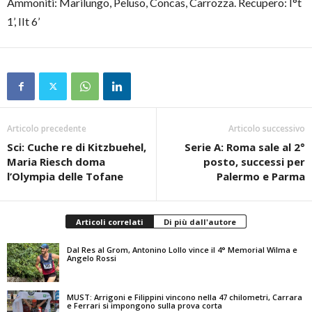
Ammoniti: Marilungo, Peluso, Concas, Carrozza. Recupero: I°t
1’, IIt 6’
Articolo precedente
Articolo successivo
Sci: Cuche re di Kitzbuehel,
Serie A: Roma sale al 2°
Maria Riesch doma
posto, successi per
l’Olympia delle Tofane
Palermo e Parma
Articoli correlati
Di più dall'autore
Dal Res al Grom, Antonino Lollo vince il 4° Memorial Wilma e
Angelo Rossi
MUST: Arrigoni e Filippini vincono nella 47 chilometri, Carrara
e Ferrari si impongono sulla prova corta