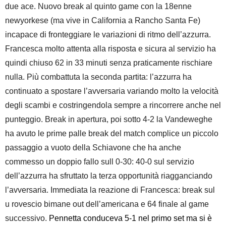
due ace. Nuovo break al quinto game con la 18enne
newyorkese (ma vive in California a Rancho Santa Fe)
incapace di fronteggiare le variazioni di ritmo dell’azzurra.
Francesca molto attenta alla risposta e sicura al servizio ha
quindi chiuso 62 in 33 minuti senza praticamente rischiare
nulla. Più combattuta la seconda partita: l’azzurra ha
continuato a spostare l’avversaria variando molto la velocità
degli scambi e costringendola sempre a rincorrere anche nel
punteggio. Break in apertura, poi sotto 4-2 la Vandeweghe
ha avuto le prime palle break del match complice un piccolo
passaggio a vuoto della Schiavone che ha anche
commesso un doppio fallo sull 0-30: 40-0 sul servizio
dell’azzurra ha sfruttato la terza opportunità riagganciando
l’avversaria. Immediata la reazione di Francesca: break sul
u rovescio bimane out dell’americana e 64 finale al game
successivo.
Pennetta conduceva 5-1 nel primo set ma si è