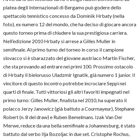
platea degli Internazionali di Bergamo può godere dello
spettacolo tennistico concesso da Dominik Hrbaty (nella
foto), ex numero 12 del mondo, che ha deciso di giocare ancora
questo torneo prima di chiudere la sua prestigiosa carriera.
Nell’edizione 2010 Hrbaty si arrese a Gilles Muller in
semifinale. Al primo turno del torneo in corso il campione
slovacco si è sbarazzato del giovane austriaco Martin Fischer,
che sta provando ad entrare nei primi 100. Prossimo ostacolo
di Hrbaty il bielorusso Uladzmir Ignatik, già numero 1 junior. Il
vincitore di questo incontro potrebbe incrociare Seppi nei
quarti di finale. Tutti vittoriosi gli altri favoriti impegnati nel
primo turno: Gilles Muller, finalista nel 2010, ha superato il
polacco Jerzy Janowicz (già battuto a Courmayeur), Stephane
Robert (n. 8 del draw) e Ruben Bemelmans. Izak Van Der
Merwe, reduce da una bella semifinale a Johannesburg, è stato
battuto dal serbo Ilja Bozoljac in due set. Cristophe Rochus,