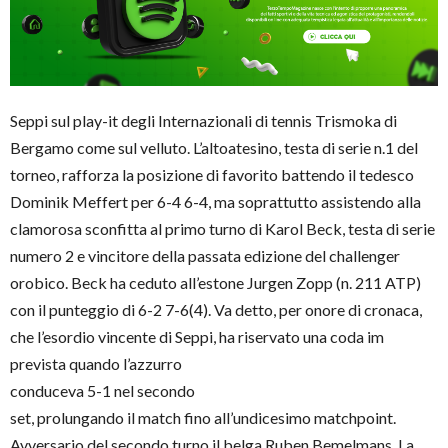
Seppi sul play-it degli Internazionali di tennis Trismoka di
Bergamo come sul velluto. L’altoatesino, testa di serie n.1 del
torneo, rafforza la posizione di favorito battendo il tedesco
Dominik Meffert per 6-4 6-4, ma soprattutto assistendo alla
clamorosa sconfitta al primo turno di Karol Beck, testa di serie
numero 2 e vincitore della passata edizione del challenger
orobico. Beck ha ceduto all’estone Jurgen Zopp (n. 211 ATP)
con il punteggio di 6-2 7-6(4). Va detto, per onore di cronaca,
che l’esordio vincente di Seppi, ha riservato una coda im
prevista quando l’azzurro
conduceva 5-1 nel secondo
set, prolungando il match fino all’undicesimo matchpoint.
Avversario del secondo turno il belga Ruben Bemelmans. La