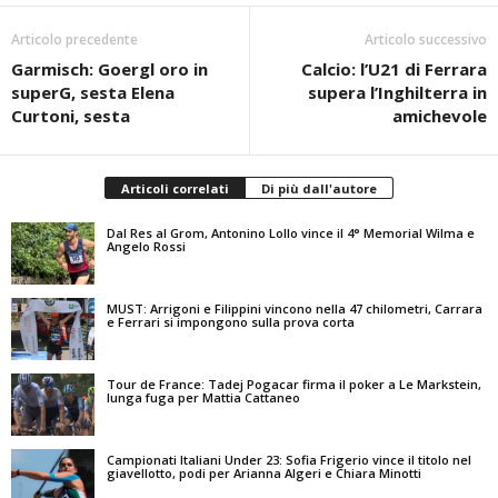
Articolo precedente
Articolo successivo
Garmisch: Goergl oro in
Calcio: l’U21 di Ferrara
superG, sesta Elena
supera l’Inghilterra in
Curtoni, sesta
amichevole
Articoli correlati
Di più dall'autore
Dal Res al Grom, Antonino Lollo vince il 4° Memorial Wilma e
Angelo Rossi
MUST: Arrigoni e Filippini vincono nella 47 chilometri, Carrara
e Ferrari si impongono sulla prova corta
Tour de France: Tadej Pogacar firma il poker a Le Markstein,
lunga fuga per Mattia Cattaneo
Campionati Italiani Under 23: Sofia Frigerio vince il titolo nel
giavellotto, podi per Arianna Algeri e Chiara Minotti