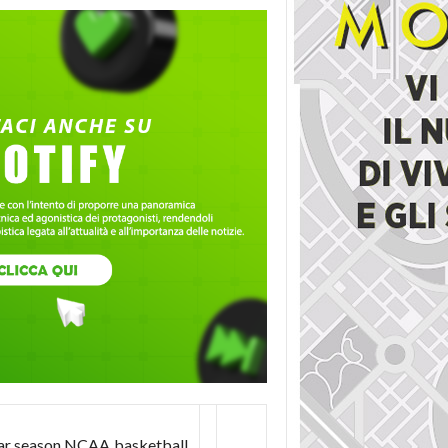
ular season NCAA basketball,