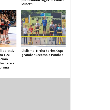
Minotti
li obiettivi
Ciclismo, Nrthx Series Cup:
o 1991:
grande successo a Pontida
primo
tornare a
 prima