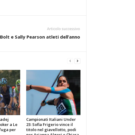
Articolo successivo
Bolt e Sally Pearson atleti dell’anno
Tadej
Campionati Italiani Under
poker a Le
23: Sofia Frigerio vince il
fuga per
titolo nel giavellotto, podi
per Arianna Algeri e Chiara