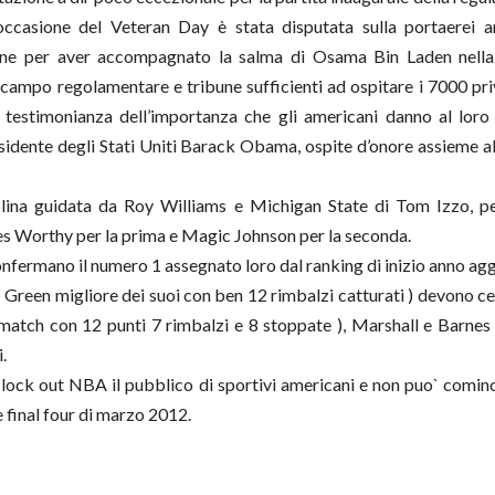
occasione del Veteran Day è stata disputata sulla portaerei 
ione per aver accompagnato la salma di Osama Bin Laden nella 
 campo regolamentare e tribune sufficienti ad ospitare i 7000 priv
In testimonianza dell’importanza che gli americani danno al loro
esidente degli Stati Uniti Barack Obama, ospite d’onore assieme a
lina guidata da Roy Williams e Michigan State di Tom Izzo, pe
mes Worthy per la prima e Magic Johnson per la seconda.
confermano il numero 1 assegnato loro dal ranking di inizio anno a
( Green migliore dei suoi con ben 12 rimbalzi catturati ) devono cede
match con 12 punti 7 rimbalzi e 8 stoppate ), Marshall e Barnes
.
te lock out NBA il pubblico di sportivi americani e non puo` comin
e final four di marzo 2012.