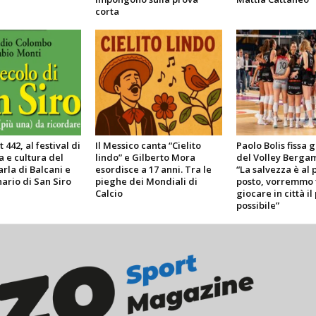
corta
 442, al festival di
Il Messico canta “Cielito
Paolo Bolis fissa g
a e cultura del
lindo” e Gilberto Mora
del Volley Bergam
arla di Balcani e
esordisce a 17 anni. Tra le
“La salvezza è al 
ario di San Siro
pieghe dei Mondiali di
posto, vorremmo 
Calcio
giocare in città il
possibile”