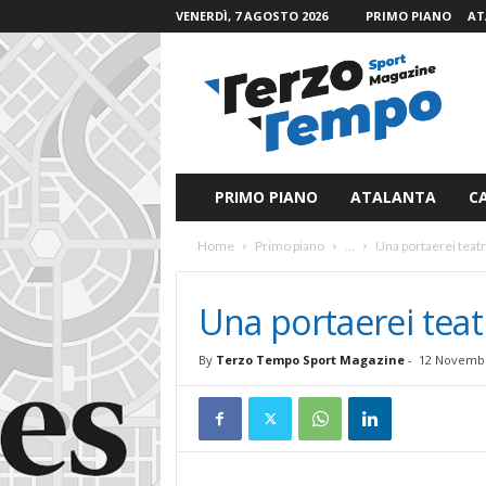
VENERDÌ, 7 AGOSTO 2026
PRIMO PIANO
AT
T
e
r
z
o
T
e
PRIMO PIANO
ATALANTA
C
m
p
Home
Primo piano
...
Una portaerei teat
o
S
p
Una portaerei teat
o
r
By
Terzo Tempo Sport Magazine
-
12 Novembr
t
M
a
g
a
z