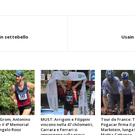
in settebello
Usain 
l Grom, Antonino
MUST: Arrigoni e Filippini
Tour de France: 
e il 4° Memorial
vincono nella 47 chilometri,
Pogacar firma il 
ngelo Rossi
Carrara e Ferrari si
Markstein, lunga 
impongono sulla prova
Mattia Cattaneo