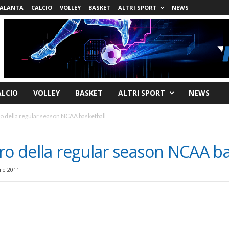
ALANTA
CALCIO
VOLLEY
BASKET
ALTRI SPORT
NEWS
ALCIO
VOLLEY
BASKET
ALTRI SPORT
NEWS
ro della regular season NCAA basketball
ro della regular season NCAA ba
e 2011