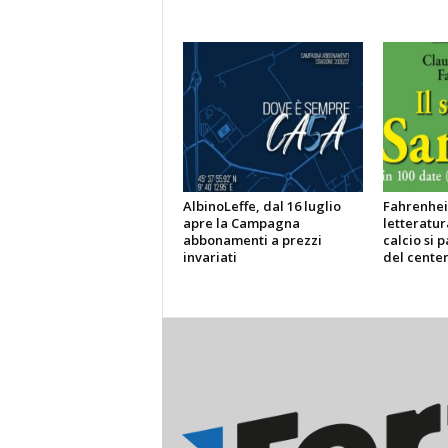
AlbinoLeffe, dal 16 luglio
Fahrenheit
apre la Campagna
letteratur
abbonamenti a prezzi
calcio si p
invariati
del centen