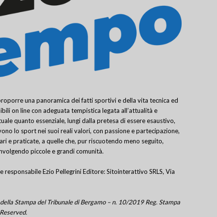
porre una panoramica dei fatti sportivi e della vita tecnica ed
bili on line con adeguata tempistica legata all’attualità e
uale quanto essenziale, lungi dalla pretesa di essere esaustivo,
ivono lo sport nei suoi reali valori, con passione e partecipazione,
lari e praticate, a quelle che, pur riscuotendo meno seguito,
involgendo piccole e grandi comunità.
e responsabile Ezio Pellegrini Editore: Sitointerattivo SRLS, Via
tro della Stampa del Tribunale di Bergamo – n. 10/2019 Reg. Stampa
 Reserved.