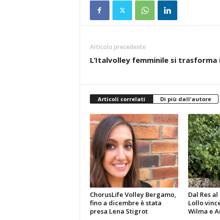
Articolo precedente
L’Italvolley femminile si trasforma 
Articoli correlati
Di più dall'autore
ChorusLife Volley Bergamo,
Dal Res a
fino a dicembre è stata
Lollo vinc
presa Lena Stigrot
Wilma e A