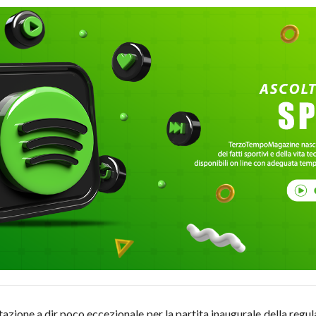
zione a dir poco eccezionale per la partita inaugurale della reg