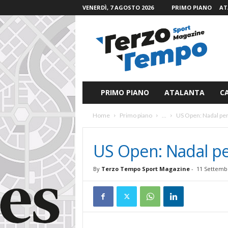
VENERDÌ, 7 AGOSTO 2026
PRIMO PIANO
AT
T
e
r
z
o
T
e
PRIMO PIANO
ATALANTA
C
m
p
Home
Primo piano
...
US Open: Nadal per l
o
S
p
US Open: Nadal per
o
r
By
Terzo Tempo Sport Magazine
-
11 Settemb
t
M
a
g
a
z