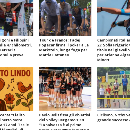
goni e Filippini
Tour de France: Tadej
Campionati Italia
lla 47 chilometri,
Pogacar firma il poker a Le
23: Sofia Frigerio 
Ferrari si
Markstein, lunga fuga per
titolo nel giavello
 sulla prova
Mattia Cattaneo
per Arianna Alger
Minotti
 canta “Cielito
Paolo Bolis fissa gli obiettivi
Ciclismo, Nrthx Se
ilberto Mora
del Volley Bergamo 1991:
grande successo 
a 17 anni. Tra le
“La salvezza è al primo
i Mondiali di
posto, vorremmo tornare a