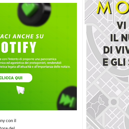
ny con il
tore del