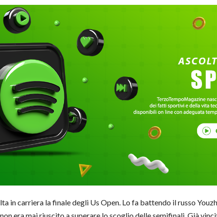
a in carriera la finale degli Us Op
en. Lo fa battendo il russo Youzh
on era mai riuscito a superare lo scoglio delle semifinali. Già vinci