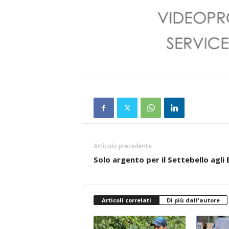
Articolo precedente
Solo argento per il Settebello agli
Articoli correlati
Di più dall'autore