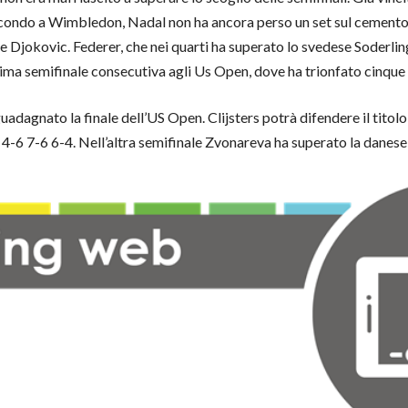
econdo a Wimbledon, Nadal non ha ancora perso un set sul cemento
r e Djokovic. Federer, che nei quarti ha superato lo svedese Soderlin
tima semifinale consecutiva agli Us Open, dove ha trionfato cinque 
adagnato la finale dell’US Open. Clijsters potrà difendere il titolo
 4-6 7-6 6-4. Nell’altra semifinale Zvonareva ha superato la danes