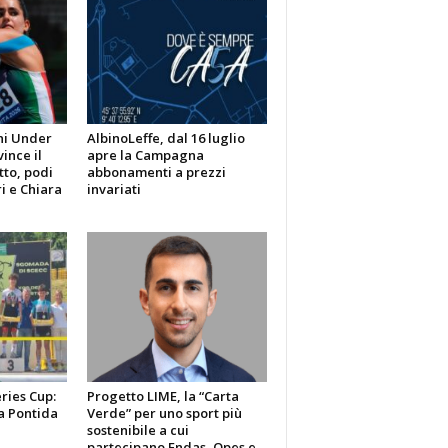
ni Under
AlbinoLeffe, dal 16 luglio
vince il
apre la Campagna
tto, podi
abbonamenti a prezzi
i e Chiara
invariati
ries Cup:
Progetto LIME, la “Carta
a Pontida
Verde” per uno sport più
sostenibile a cui
partecipano Endas, Opes e