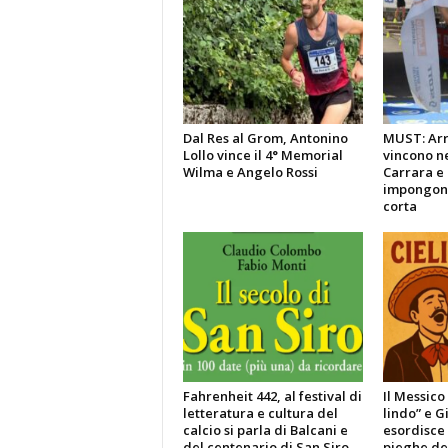
Dal Res al Grom, Antonino
MUST: Arri
Lollo vince il 4° Memorial
vincono ne
Wilma e Angelo Rossi
Carrara e 
impongono
corta
Fahrenheit 442, al festival di
Il Messico
letteratura e cultura del
lindo” e G
calcio si parla di Balcani e
esordisce 
del centenario di San Siro
pieghe de