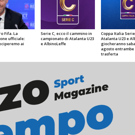
o Fifa. La
Serie C, ecco il cammino in
Coppa Italia Serie
one ufficiale:
campionato di Atalanta U23
Atalanta U23 e Al
eciperemo ai
e AlbinoLeffe
giocheranno saba
agosto entrambe 
trasferta