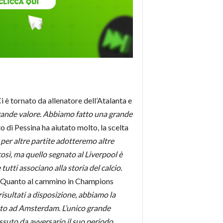
i è tornato da allenatore dell’Atalanta e
grande valore. Abbiamo fatto una grande
to di Pessina ha aiutato molto, la scelta
per altre partite adotteremo altre
 così, ma quello segnato al Liverpool è
tti associano alla storia del calcio.
. Quanto al cammino in Champions
isultati a disposizione, abbiamo la
utto ad Amsterdam. L’unico grande
ssuto da avversario il suo periodo