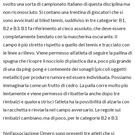
svolto una sorta di campionato italiano di questa disciplina ma
non riconosciuto. Si contano una trentina di giocatori che si
sono avvicinati al blind tennis, suddiviso in tre categorie: B1,
B2 e B3. B1 fa riferimento al cieco assoluto, che deve essere
completamente bendato con la mascherina oscurante. Il
campo è più stretto rispetto a quello del tennis e tracciato con
le linee a rilievo. Viene permesso all’atleta di seguire la pallina di
spugna che ricopre il nocciolo di plastica dura, poco più grande
di una da ping-pong e contenente dei sonagli (piccoli oggetti
metallici) per produrre rumore ed essere individuata. Possiamo
immaginarla come un frutto di cedro. La palla corre molto più
lentamente e viene permesso di ribatterla anche dopo tre
rimbalzi e qualora strisci l’atleta ha la possibilità di alzarla con
la racchetta e rinviarla nel campo avversario. Le regole sui
rimbalzi cambiano, ma di poco, per le categorie B2 e B3.
Nell’associazione Omero sono presenti tre atleti che si