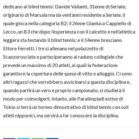
dedicano al blind tennis: Davide Valianti, 31enne di Seriate,
originario di Marsala ma da vent’anni residente a Seriate, il
quale gioca nella categoria B2; il 26nne Gianluca Cappiello di
Lecco, un B3 che dopo l’esperienza con il calcetto e nell’atletica
leggera sta testando il blind tennis; e il 14enne bresciano
Ettore Ferretti. I tre si allenano nel palazzetto di
Scanzorosciate e parteciperanno al raduno collegiale che
prevede un massimo di 20 atleti, ai quali la federazione
garantisce la copertura delle spese di vitto e alloggio. Ci sono
altri ragazzi che vorrebbero avvicinarsi a questa disciplina e,
quando partirà un vero e proprio campionato, si studierà il
modo per coinvolgerli. Intanto, alle Paralimpiadi estive di
Tokio si terrà un torneo dimostrativo di blind tennis con soli
atleti nipponici, ma servirà a far conoscere la disciplina.