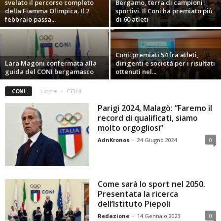
svelato il percorso completo
Bergamo, terra di campioni
della Fiamma Olimpica. Il 2
sportivi. Il Coni ha premiato più
febbraio passa...
di 60 atleti
Coni: premiati 54 fra atleti,
Lara Magoni confermata alla
dirigenti e società per i risultati
guida del CONI bergamasco
ottenuti nel...
CONI
Home
CONI
Parigi 2024, Malagò: “Faremo il
record di qualificati, siamo
molto orgogliosi”
AdnKronos
-
24 Giugno 2024
0
Come sarà lo sport nel 2050.
Presentata la ricerca
dell’Istituto Piepoli
Redazione
-
14 Gennaio 2023
0