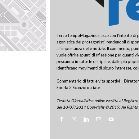
TerzoTempoMagazine nasce con l’intento di pro
agonistica dei protagonisti, rendendoli disponi
all’importanza delle notizie. Il commento, punt
vuole offrire spunti di riflessione per quanti v
pescando in tutte le discipline, dalle più popo
identificano movimenti di sicuro interesse, co
Commentario di fatti e vita sportivi – Direttor
Sporla 3 Scanzorosciate
Testata Giornalistica online iscritta al Regis
del 10/07/2019 Copyright © 2019. All Rights