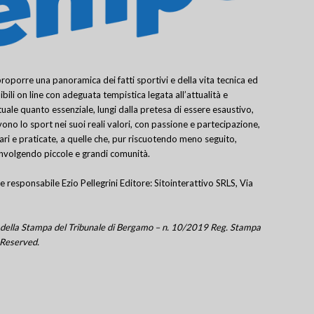
porre una panoramica dei fatti sportivi e della vita tecnica ed
bili on line con adeguata tempistica legata all’attualità e
uale quanto essenziale, lungi dalla pretesa di essere esaustivo,
ivono lo sport nei suoi reali valori, con passione e partecipazione,
lari e praticate, a quelle che, pur riscuotendo meno seguito,
involgendo piccole e grandi comunità.
e responsabile Ezio Pellegrini Editore: Sitointerattivo SRLS, Via
tro della Stampa del Tribunale di Bergamo – n. 10/2019 Reg. Stampa
 Reserved.