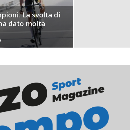
ioni. La svolta di
i ha dato molta
3