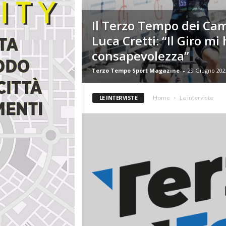
i
n
Il Terzo Tempo dei Camp
e
Luca Cretti: “Il Giro m
consapevolezza”
Terzo Tempo Sport Magazine
-
29 Giugno 202
LE INTERVISTE
Home
Le interviste