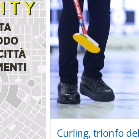
i
n
e
Curling, trionfo del