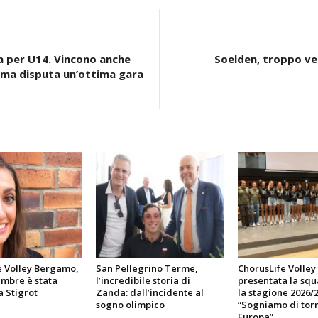
ia per U14. Vincono anche
Soelden, troppo ven
 ma disputa un’ottima gara
e Volley Bergamo,
San Pellegrino Terme,
ChorusLife Volle
embre è stata
l’incredibile storia di
presentata la sq
a Stigrot
Zanda: dall’incidente al
la stagione 2026/2
sogno olimpico
“Sogniamo di torn
Europa”