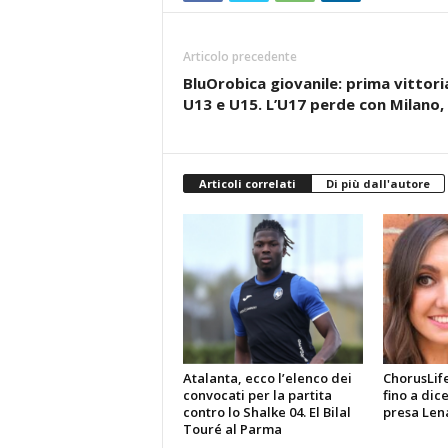
Articolo precedente
BluOrobica giovanile: prima vittor
U13 e U15. L’U17 perde con Milano,
Articoli correlati
Di più dall'autore
Atalanta, ecco l’elenco dei
ChorusLif
convocati per la partita
fino a dic
contro lo Shalke 04. El Bilal
presa Len
Touré al Parma