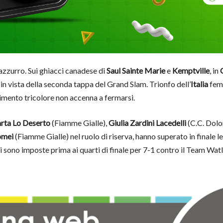
azzurro. Sui ghiacci canadese di
Saul Sainte Marie
e
Kemptville
, in
 in vista della seconda tappa del Grand Slam. Trionfo dell’
Italia
femm
imento tricolore non accenna a fermarsi.
rta Lo Deserto
(Fiamme Gialle),
Giulia Zardini
Lacedelli
(C.C. Dolo
omei
(Fiamme Gialle) nel ruolo di riserva, hanno superato in finale 
si sono imposte prima ai quarti di finale per 7-1 contro il Team Watl