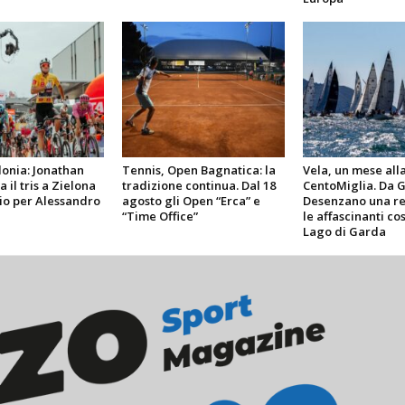
lonia: Jonathan
Tennis, Open Bagnatica: la
Vela, un mese alla
 il tris a Zielona
tradizione continua. Dal 18
CentoMiglia. Da 
io per Alessandro
agosto gli Open “Erca” e
Desenzano una re
“Time Office”
le affascinanti co
Lago di Garda