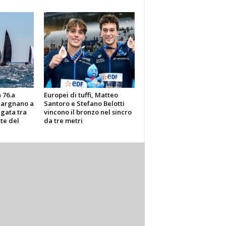
 76.a
Europei di tuffi, Matteo
Gargnano a
Santoro e Stefano Belotti
gata tra
vincono il bronzo nel sincro
ste del
da tre metri