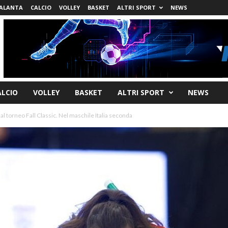
ALANTA
CALCIO
VOLLEY
BASKET
ALTRI SPORT
NEWS
ALCIO
VOLLEY
BASKET
ALTRI SPORT
NEWS
 al torneo Fall Classic. Nel maschile Italia seconda