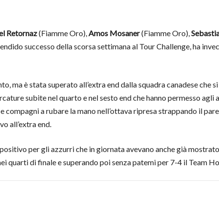
el Retornaz
(Fiamme Oro),
Amos Mosaner
(Fiamme Oro),
Sebasti
endido successo della scorsa settimana al Tour Challenge, ha invece
nto, ma è stata superato all’extra end dalla squadra canadese che s
arcature subite nel quarto e nel sesto end che hanno permesso agli a
e compagni a rubare la mano nell’ottava ripresa strappando il par
vo all’extra end.
itivo per gli azzurri che in giornata avevano anche già mostrato 
ei quarti di finale e superando poi senza patemi per 7-4 il Team Ho