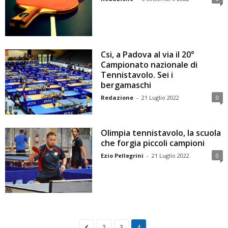
Csi, a Padova al via il 20°
Campionato nazionale di
Tennistavolo. Sei i
bergamaschi
Redazione
-
21 Luglio 2022
0
Olimpia tennistavolo, la scuola
che forgia piccoli campioni
Ezio Pellegrini
-
21 Luglio 2022
0
2
3
4