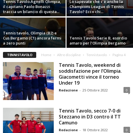
Tennis Tavolo Agnelli Olimpia,
Lo sapevate che c’è anche la
il capitano Paolo Bonazzi
Champions League di Tennis
traccia un bilancio di questa...
Tavolo? Ecco chi...
Tennis tavolo, Olimpia (B2) e
Cus Bergamo (C1) ancora fermi
Tennis Tavolo Serie B, esordio
a zero punti
amaro per l’Olimpia Bergamo
TENNISTAVOLO
Home
Altre discipline
Tennistavolo
Pagina 4
Tennis Tavolo, weekend di
soddisfazione per l’Olimpia.
Giacometti vince il torneo
Under 19
Redazione
-
25 Ottobre 2022
0
Tennis Tavolo, secco 7-0 di
Stezzano in D3 contro il TT
Camuno
Redazione
-
18 Ottobre 2022
0