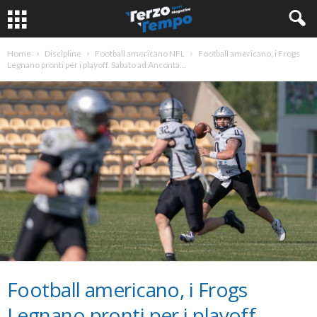
Home
Discipline
Football americano NFL
Football americano, i Frogs
Legnano pronti per i playoff. Sabato ad Anconta...
Football americano, i Frogs
Legnano pronti per i playoff.