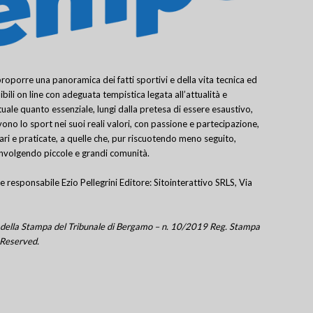
porre una panoramica dei fatti sportivi e della vita tecnica ed
bili on line con adeguata tempistica legata all’attualità e
uale quanto essenziale, lungi dalla pretesa di essere esaustivo,
ivono lo sport nei suoi reali valori, con passione e partecipazione,
lari e praticate, a quelle che, pur riscuotendo meno seguito,
involgendo piccole e grandi comunità.
e responsabile Ezio Pellegrini Editore: Sitointerattivo SRLS, Via
tro della Stampa del Tribunale di Bergamo – n. 10/2019 Reg. Stampa
 Reserved.