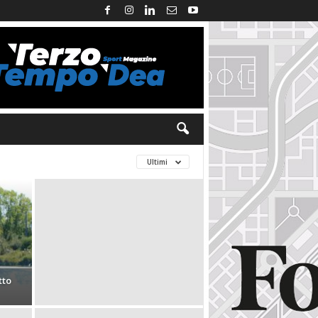
Ultimi
tto