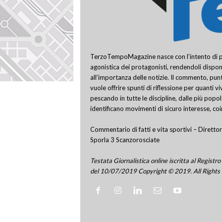
TerzoTempoMagazine nasce con l’intento di pro
agonistica dei protagonisti, rendendoli disponi
all’importanza delle notizie. Il commento, punt
vuole offrire spunti di riflessione per quanti v
pescando in tutte le discipline, dalle più popo
identificano movimenti di sicuro interesse, co
Commentario di fatti e vita sportivi – Direttor
Sporla 3 Scanzorosciate
Testata Giornalistica online iscritta al Regis
del 10/07/2019 Copyright © 2019. All Rights