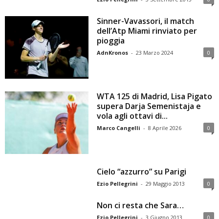
Sinner-Vavassori, il match
dell’Atp Miami rinviato per
pioggia
AdnKronos
-
23 Marzo 2024
0
WTA 125 di Madrid, Lisa Pigato
supera Darja Semenistaja e
vola agli ottavi di...
Marco Cangelli
-
8 Aprile 2026
0
Cielo “azzurro” su Parigi
Ezio Pellegrini
-
29 Maggio 2013
0
Non ci resta che Sara…
Ezio Pellegrini
-
3 Giugno 2013
0