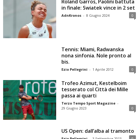
Roland Garros, Paolini battuta
in finale: Swiatek vince in 2 set
AdnKronos
-
8 Giugno 2024
0
Tennis: Miami, Radwanska
nona sinfonia. Nole pronto al
bis.
Ezio Pellegrini
-
1 Aprile 2012
0
Trofeo Azimut, Kestelboim
tesserato col Città dei Mille
passa ai quarti
Terzo Tempo Sport Magazine
-
29 Giugno 2023
0
US Open: dall’alba al tramonto
Ezio Pellegrini
-
3 Settembre 2013
0