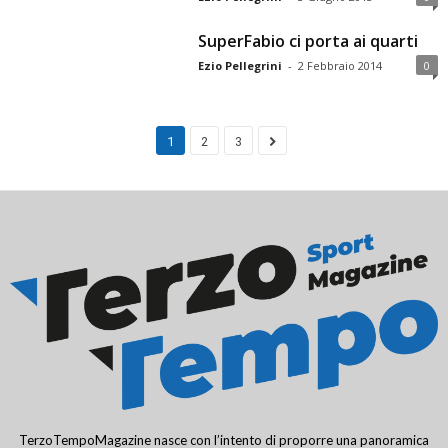
SuperFabio ci porta ai quarti
Ezio Pellegrini
-
2 Febbraio 2014
0
1
2
3
TerzoTempoMagazine nasce con l’intento di proporre una panoramica