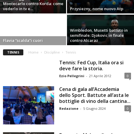
Montecarlo contro Korda: come
vederlo in tv e...
Przysiezny, nome nuovo Atp
Wimbledon, Musetti battuto in
semifinale: Djokovic in finale
Flavia “scalda”i cuori
contro Alcaraz
TENNIS
Home
Discipline
Tennis
Tennis: Fed Cup, Italia ora si
deve fare la storia.
Ezio Pellegrini
-
21 Aprile 2012
0
Cena di gala all’Accademia
dello Sport. Battute all’asta le
bottiglie di vino della cantina...
Redazione
-
5 Giugno 2024
0