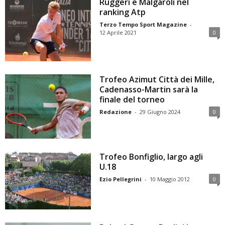
Ruggeri e Malgaroli nel
ranking Atp
Terzo Tempo Sport Magazine
-
12 Aprile 2021
0
Trofeo Azimut Città dei Mille,
Cadenasso-Martin sarà la
finale del torneo
Redazione
-
29 Giugno 2024
0
Trofeo Bonfiglio, largo agli
U.18
Ezio Pellegrini
-
10 Maggio 2012
0