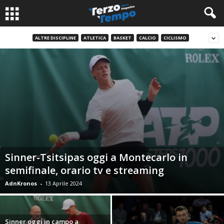
ALTRE DISCIPLINE
ATLETICA
BASKET
CALCIO
CICLISMO
Sinner-Tsitsipas oggi a Montecarlo in
semifinale, orario tv e streaming
AdnKronos
-
13 Aprile 2024
Sinner oggi in campo a