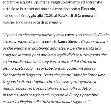
entrambe a quota 3 punti nel raggruppamento ed entrambe
vittoriose in tre set nel match d’esordio contro
Pinerolo
,
mercoledì 3 maggio alle 20.30 al PalaRadi di
Cremona
si
giocheranno una sorta di spareggio.
“
Il pensiero che questa partita possa valere l’accesso alla Finale
ci carica ancora di più
– ammette
Laura Bovo
-.
Ci sono rimaste
poche energie, lo dobbiamo ammettere, perché è stata una
stagione intensa, però abbiamo voglia di dare tutto quello che
ci rimane. Sarebbe bello regalare a noi e al Pala Intred un
ultimo spettacolo… e sarebbe fantastico sentire ancora
l’abbraccio di Bergamo. Credo che per noi sarebbe l’ennesimo
traguardo di una stagione che ci ha visto protagoniste in
regular season, in Coppa Italia e nei playoff scudetto.
Insomma, andare a giocarci un posto in Europa potrebbe
essere la ciliegina sulla torta di una bella stagione…
“.