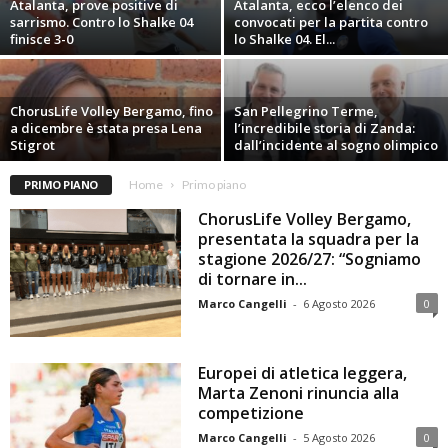
Atalanta, prove positive di
Atalanta, ecco l’elenco dei
sarrismo. Contro lo Shalke 04
convocati per la partita contro
finisce 3-0
lo Shalke 04. El...
ChorusLife Volley Bergamo, fino
San Pellegrino Terme,
a dicembre è stata presa Lena
l’incredibile storia di Zanda:
Stigrot
dall’incidente al sogno olimpico
PRIMO PIANO
Home
Primo piano
ChorusLife Volley Bergamo,
presentata la squadra per la
stagione 2026/27: “Sogniamo
di tornare in...
Marco Cangelli
-
6 Agosto 2026
0
Europei di atletica leggera,
Marta Zenoni rinuncia alla
competizione
Marco Cangelli
-
5 Agosto 2026
0