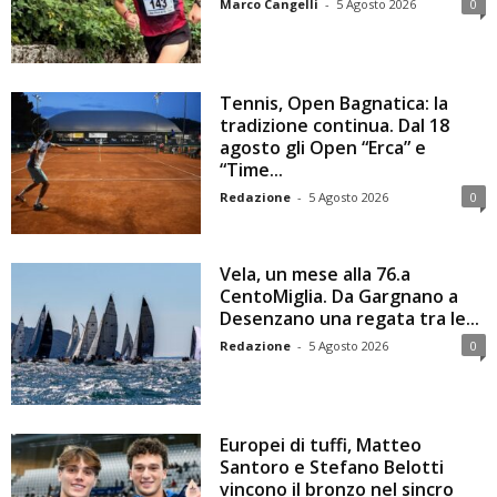
Marco Cangelli
-
5 Agosto 2026
0
Tennis, Open Bagnatica: la
tradizione continua. Dal 18
agosto gli Open “Erca” e
“Time...
Redazione
-
5 Agosto 2026
0
Vela, un mese alla 76.a
CentoMiglia. Da Gargnano a
Desenzano una regata tra le...
Redazione
-
5 Agosto 2026
0
Europei di tuffi, Matteo
Santoro e Stefano Belotti
vincono il bronzo nel sincro