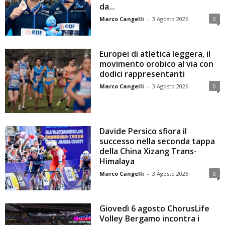
da...
Marco Cangelli
-
3 Agosto 2026
0
Europei di atletica leggera, il
movimento orobico al via con
dodici rappresentanti
Marco Cangelli
-
3 Agosto 2026
0
Davide Persico sfiora il
successo nella seconda tappa
della China Xizang Trans-
Himalaya
Marco Cangelli
-
3 Agosto 2026
0
Giovedì 6 agosto ChorusLife
Volley Bergamo incontra i