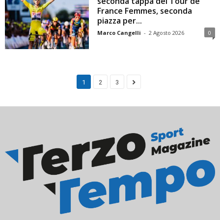
seconda tappa del Tour de
France Femmes, seconda
piazza per...
Marco Cangelli
-
2 Agosto 2026
0
1
2
3