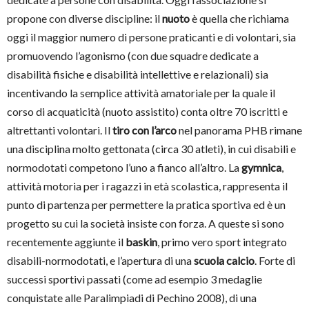
propone con diverse discipline: il
nuoto
è quella che richiama
oggi il maggior numero di persone praticanti e di volontari, sia
promuovendo l’agonismo (con due squadre dedicate a
disabilità fisiche e disabilità intellettive e relazionali) sia
incentivando la semplice attività amatoriale per la quale il
corso di acquaticità (nuoto assistito) conta oltre 70 iscritti e
altrettanti volontari. Il
tiro con l’arco
nel panorama PHB rimane
una disciplina molto gettonata (circa 30 atleti), in cui disabili e
normodotati competono l’uno a fianco all’altro. La
gymnica
,
attività motoria per i ragazzi in età scolastica, rappresenta il
punto di partenza per permettere la pratica sportiva ed è un
progetto su cui la società insiste con forza. A queste si sono
recentemente aggiunte il
baskin
, primo vero sport integrato
disabili-normodotati, e l’apertura di una
scuola calcio
. Forte di
successi sportivi passati (come ad esempio 3 medaglie
conquistate alle Paralimpiadi di Pechino 2008), di una