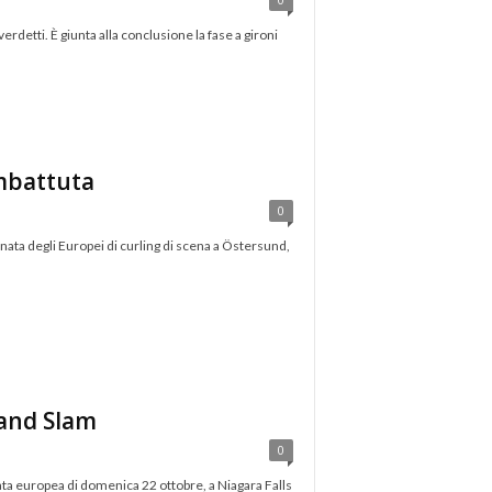
rdetti. È giunta alla conclusione la fase a gironi
 imbattuta
0
iornata degli Europei di curling di scena a Östersund,
rand Slam
0
erata europea di domenica 22 ottobre, a Niagara Falls