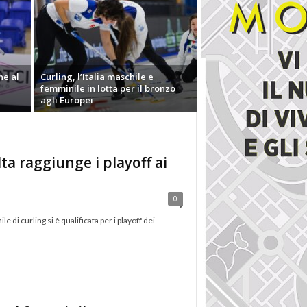
he al
Curling, l’Italia maschile e
femminile in lotta per il bronzo
agli Europei
lta raggiunge i playoff ai
0
 di curling si è qualificata per i playoff dei