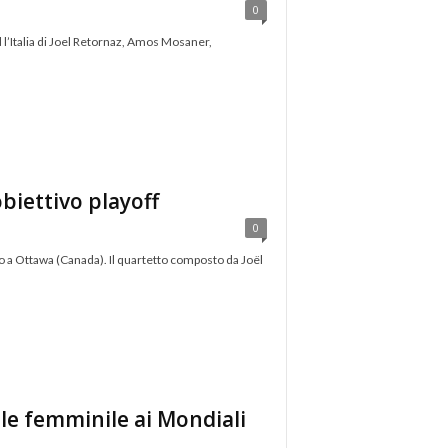
0
 l’Italia di Joel Retornaz, Amos Mosaner,
obiettivo playoff
0
nto a Ottawa (Canada). Il quartetto composto da Joël
ale femminile ai Mondiali