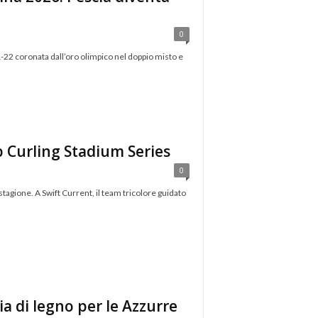
0
1-22 coronata dall’oro olimpico nel doppio misto e
up Curling Stadium Series
0
tagione. A Swift Current, il team tricolore guidato
ia di legno per le Azzurre