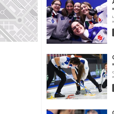
R
L
a
R
O
m