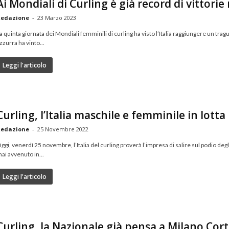
Ai Mondiali di Curling è già record di vittori
edazione
-
23 Marzo 2023
a quinta giornata dei Mondiali femminili di curling ha visto l’Italia raggiungere un tr
zzurra ha vinto...
Leggi l'articolo
Curling, l’Italia maschile e femminile in lotta
edazione
-
25 Novembre 2022
ggi, venerdì 25 novembre, l’Italia del curling proverà l’impresa di salire sul podio deg
ai avvenuto in...
Leggi l'articolo
Curling, la Nazionale già pensa a Milano Cort