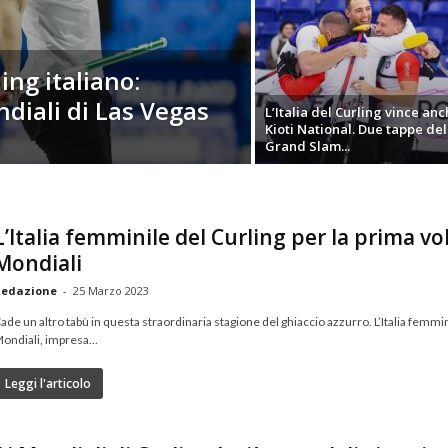
ing italiano:
diali di Las Vegas
L’Italia del Curling vince anc
Kioti National. Due tappe del
Grand Slam...
L’Italia femminile del Curling per la prima vo
Mondiali
edazione
-
25 Marzo 2023
ade un altro tabù in questa straordinaria stagione del ghiaccio azzurro. L’Italia femminile
ondiali, impresa...
Leggi l'articolo