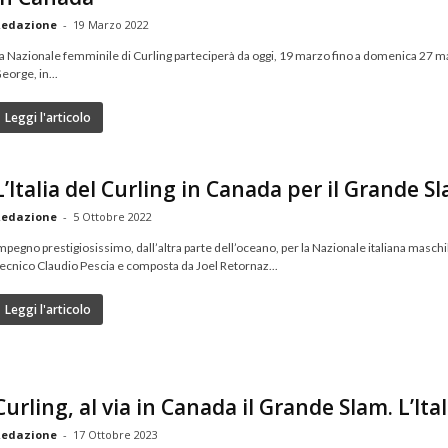
edazione
-
19 Marzo 2022
a Nazionale femminile di Curling parteciperà da oggi, 19 marzo fino a domenica 27 ma
eorge, in...
Leggi l'articolo
L’Italia del Curling in Canada per il Grande S
edazione
-
5 Ottobre 2022
mpegno prestigiosissimo, dall’altra parte dell’oceano, per la Nazionale italiana maschi
ecnico Claudio Pescia e composta da Joel Retornaz...
Leggi l'articolo
Curling, al via in Canada il Grande Slam. L’Ital
edazione
-
17 Ottobre 2023