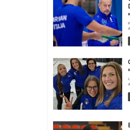
R
I
d
R
U
d