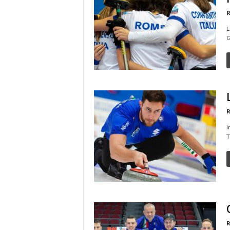
R
L
G
R
I
T
R