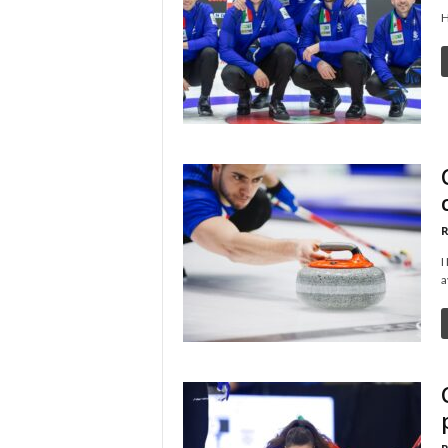
H
R
I
a