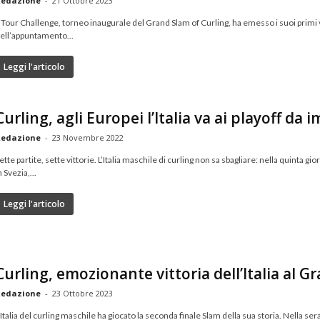
edazione
-
21 Ottobre 2023
l Tour Challenge, torneo inaugurale del Grand Slam of Curling, ha emesso i suoi primi ve
ell’appuntamento...
Leggi l'articolo
Curling, agli Europei l’Italia va ai playoff da
edazione
-
23 Novembre 2022
ette partite, sette vittorie. L’Italia maschile di curling non sa sbagliare: nella quinta g
n Svezia,...
Leggi l'articolo
Curling, emozionante vittoria dell’Italia al G
edazione
-
23 Ottobre 2023
’Italia del curling maschile ha giocato la seconda finale Slam della sua storia. Nella s