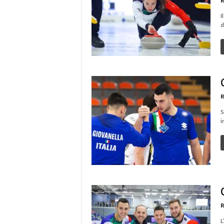
R
I
d
R
S
i
R
L