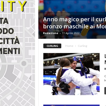
i
n
e
Anno magico per il curl
bronzo maschile ai Mon
Redazione
-
11 Aprile 2022
CURLING
Home
Curling
R
C
M