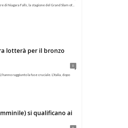
 di Niagara Falls, la stagione del Grand Slam of...
Ora lotterà per il bronzo
0
hanno raggiunto la fase cruciale. L’Italia, dopo
emminile) si qualificano ai
0