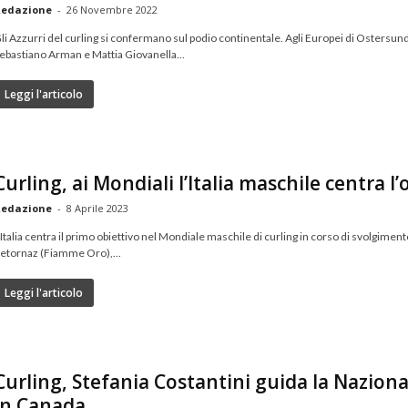
edazione
-
26 Novembre 2022
li Azzurri del curling si confermano sul podio continentale. Agli Europei di Ostersund
ebastiano Arman e Mattia Giovanella...
Leggi l'articolo
Curling, ai Mondiali l’Italia maschile centra l’
edazione
-
8 Aprile 2023
’Italia centra il primo obiettivo nel Mondiale maschile di curling in corso di svolgime
etornaz (Fiamme Oro),...
Leggi l'articolo
Curling, Stefania Costantini guida la Nazion
in Canada