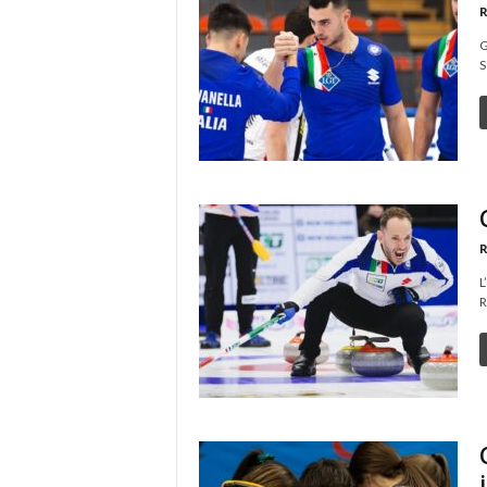
R
G
S
R
L
R