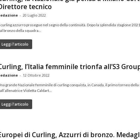
Direttore tecnico
edazione
-
20 Luglio 2022
l curling azzurro prosegue nel segno della continuità. Dopo la splendida stagione 202
al bronzo della squadra...
Leggi l'articolo
Curling, l’Italia femminile trionfa all’S3 Gro
edazione
-
12 Ottobre 2022
na grande Nazionale femminile di curling conquista, in Canada, il primo torneo della s
all’allenatrice Violetta Caldart...
Leggi l'articolo
Europei di Curling, Azzurri di bronzo. Medagl