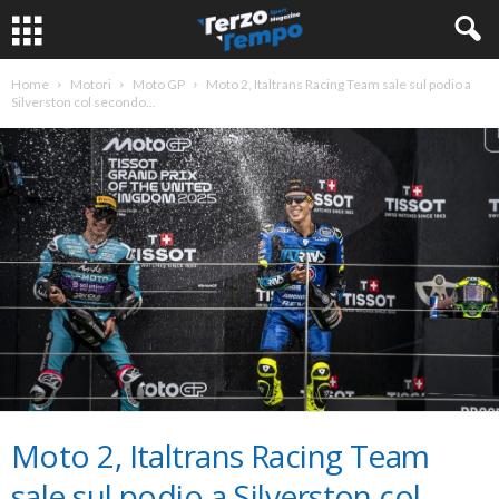
Home
Motori
Moto GP
Moto 2, Italtrans Racing Team sale sul podio a
Silverston col secondo...
Moto 2, Italtrans Racing Team
sale sul podio a Silverston col