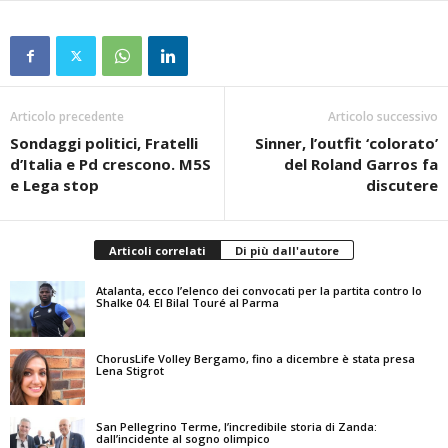
Articolo precedente
Articolo successivo
Sondaggi politici, Fratelli
Sinner, l’outfit ‘colorato’
d’Italia e Pd crescono. M5S
del Roland Garros fa
e Lega stop
discutere
Articoli correlati
Di più dall'autore
Atalanta, ecco l’elenco dei convocati per la partita contro lo
Shalke 04. El Bilal Touré al Parma
ChorusLife Volley Bergamo, fino a dicembre è stata presa
Lena Stigrot
San Pellegrino Terme, l’incredibile storia di Zanda:
dall’incidente al sogno olimpico