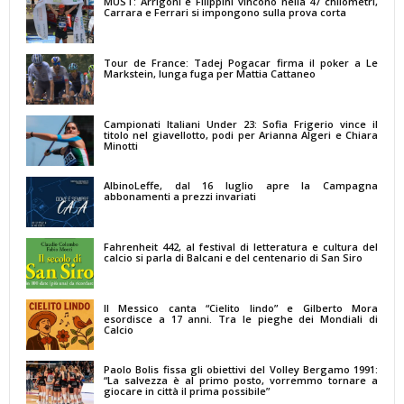
MUST: Arrigoni e Filippini vincono nella 47 chilometri,
Carrara e Ferrari si impongono sulla prova corta
Tour de France: Tadej Pogacar firma il poker a Le
Markstein, lunga fuga per Mattia Cattaneo
Campionati Italiani Under 23: Sofia Frigerio vince il
titolo nel giavellotto, podi per Arianna Algeri e Chiara
Minotti
AlbinoLeffe, dal 16 luglio apre la Campagna
abbonamenti a prezzi invariati
Fahrenheit 442, al festival di letteratura e cultura del
calcio si parla di Balcani e del centenario di San Siro
Il Messico canta “Cielito lindo” e Gilberto Mora
esordisce a 17 anni. Tra le pieghe dei Mondiali di
Calcio
Paolo Bolis fissa gli obiettivi del Volley Bergamo 1991:
“La salvezza è al primo posto, vorremmo tornare a
giocare in città il prima possibile”